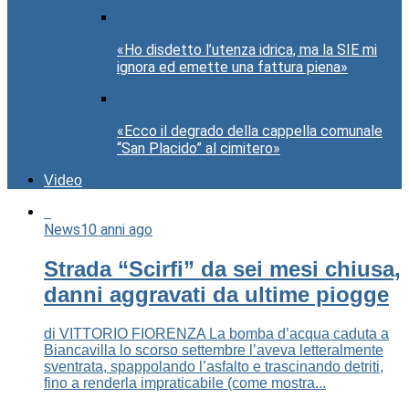
«Ho disdetto l’utenza idrica, ma la SIE mi
ignora ed emette una fattura piena»
«Ecco il degrado della cappella comunale
“San Placido” al cimitero»
Video
News
10 anni ago
Strada “Scirfi” da sei mesi chiusa,
danni aggravati da ultime piogge
di VITTORIO FIORENZA La bomba d’acqua caduta a
Biancavilla lo scorso settembre l’aveva letteralmente
sventrata, spappolando l’asfalto e trascinando detriti,
fino a renderla impraticabile (come mostra...