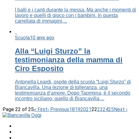
I balli e i canti durante la messa. Ma anche i momenti di
lavoro e quelli di gioco con i bambini. In questa
carrellata di immagini,...
Scuola
10 anni ago
Alla “Luigi Sturzo” la
testimonianza della mamma di
Ciro Esposito
Antonella Leardi, ospite della scuola “Luigi Sturzo” di
Biancavilla. Una lezione di tolleranza, una
testimonianza d’amore. Dopo Taormina, è il secondo
incontro siciliano, quello di Biancavilla,...
Page 22 of 25
« First
‹ Previous
18
19
20
21
22
23
24
25
Next ›