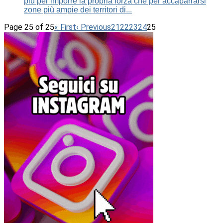
più per imporre la propria forza che per accaparrarsi
zone più ampie dei territori di...
Page 25 of 25
« First
‹ Previous
21
22
23
24
25