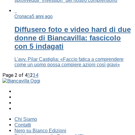
sprovveduti "investitori" del nostro comprensorio
Cronaca
5 anni ago
Diffusero foto e video hard di due
donne di Biancavilla: fascicolo
con 5 indagati
L'avv. Pilar Castiglia: «Faccio fatica a comprendere
come un uomo possa compiere azioni così gravi»
Page 2 of 4
1
2
3
4
Chi Siamo
Contatti
Nero su Bianco Edizioni