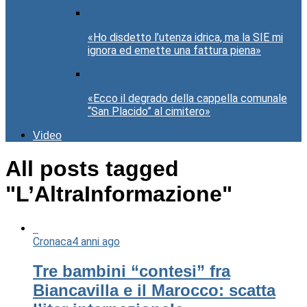
«Ho disdetto l’utenza idrica, ma la SIE mi
ignora ed emette una fattura piena»
«Ecco il degrado della cappella comunale
“San Placido” al cimitero»
Video
All posts tagged
"L’AltraInformazione"
Cronaca
4 anni ago
Tre bambini “contesi” fra
Biancavilla e il Marocco: scatta