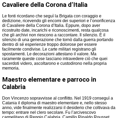
Cavaliere della Corona d’Italia
Le fonti ricordano che seguì la Brigata con coraggio e
dedizione, ricevendo gli encomi dei superiori e l’onorificenza
di Cavaliere della Corona d’Italia. Eppure, dopo aver
ricostruito date, incarichi e riconoscimenti, resta qualcosa
che gli archivi non riescono a raccontare. Il silenzio. È il
silenzio di una generazione che tornò dalla guerra portando
dentro di sé esperienze troppo dolorose per essere
facilmente condivise. Le carte militari registrano gli
spostamenti. Le decorazioni attestano il valore. Ma
raramente queste cose lasciano intravedere ciò che quei
sacerdoti videro, ascoltarono e custodirono nella propria
memoria.
Maestro elementare e parroco in
Calabria
Don Vincenzo sopravvisse al conflitto. Nel 1919 conseguì a
Catania il diploma di maestro elementare e, nello stesso
anno, vide finalmente realizzarsi il desiderio che coltivava da
tempo: entrare nel clero secolare. Fu l’arcivescovo
carmelitano di Reggio Calabria, Camillo Rinaldo Rousset,