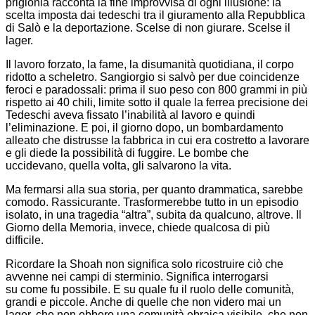
prigionia racconta la fine improvvisa di ogni illusione: la
scelta imposta dai tedeschi tra il giuramento alla Repubblica
di Salò e la deportazione. Scelse di non giurare. Scelse il
lager.
Il lavoro forzato, la fame, la disumanità quotidiana, il corpo
ridotto a scheletro. Sangiorgio si salvò per due coincidenze
feroci e paradossali: prima il suo peso con 800 grammi in più
rispetto ai 40 chili, limite sotto il quale la ferrea precisione dei
Tedeschi aveva fissato l’inabilità al lavoro e quindi
l’eliminazione. E poi, il giorno dopo, un bombardamento
alleato che distrusse la fabbrica in cui era costretto a lavorare
e gli diede la possibilità di fuggire. Le bombe che
uccidevano, quella volta, gli salvarono la vita.
Ma fermarsi alla sua storia, per quanto drammatica, sarebbe
comodo. Rassicurante. Trasformerebbe tutto in un episodio
isolato, in una tragedia “altra”, subita da qualcuno, altrove. Il
Giorno della Memoria, invece, chiede qualcosa di più
difficile.
Ricordare la Shoah non significa solo ricostruire ciò che
avvenne nei campi di sterminio. Significa interrogarsi
su come fu possibile. E su quale fu il ruolo delle comunità,
grandi e piccole. Anche di quelle che non videro mai un
lager, che non ebbero una comunità ebraica visibile, che non