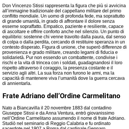
Don Vincenzo Stissi rappresenta la figura che più si avvicina
all’immagine tradizionale del cappellano militare del primo
conflitto mondiale. Un uomo di profonda fede, ma soprattutto
di grande umanità, in grado di affrontare il dolore senza
esserne sopraffatto. Empatico, paziente e resiliente, capace
di ascoltare e offrire conforto anche nel silenzio. Un punto di
equilibrio: sostenne chi venne travolto dalla paura, dal senso
di colpa o dalla perdita, cercando di restituire speranza in un
contesto disperato. Figura di unione, che superò differenze di
provenienza e grado militare, creando legami di fiducia e
solidarietà. Pur non essendo un combattente, condivise i
rischi e la vita di trincea con i soldati, guadagnandosi il loro
rispetto attraverso il coraggio, la presenza costante e il
servizio agli altri. La sua forza non furono le armi, ma la
capacità di mantenere viva l’umanità dove la guerra cercava
di annientarla.
Frate Adriano dell’Ordine Carmelitano
Nato a Biancavilla il 20 novembre 1883 dal contadino
Giuseppe Stissi e da Anna Ventura, entrò giovanissimo
nell’Ordine Carmelitano assumendo il nome di frate Adriano.
Studiò nel seminario di Reggio Calabria e fu ordinato
sacerdote nel 1907 a Roma dal cardinale Gennaro