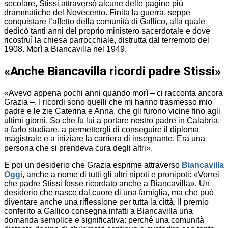
secolare, Stissi attraversò alcune delle pagine più
drammatiche del Novecento. Finita la guerra, seppe
conquistare l’affetto della comunità di Gallico, alla quale
dedicò tanti anni del proprio ministero sacerdotale e dove
ricostruì la chiesa parrocchiale, distrutta dal terremoto del
1908. Morì a Biancavilla nel 1949.
«Anche Biancavilla ricordi padre Stissi»
«Avevo appena pochi anni quando morì – ci racconta ancora
Grazia –. I ricordi sono quelli che mi hanno trasmesso mio
padre e le zie Caterina e Anna, che gli furono vicine fino agli
ultimi giorni. So che fu lui a portare nostro padre in Calabria,
a farlo studiare, a permettergli di conseguire il diploma
magistrale e a iniziare la carriera di insegnante. Era una
persona che si prendeva cura degli altri».
E poi un desiderio che Grazia esprime attraverso
Biancavilla
Oggi
, anche a nome di tutti gli altri nipoti e pronipoti: «Vorrei
che padre Stissi fosse ricordato anche a Biancavilla». Un
desiderio che nasce dal cuore di una famiglia, ma che può
diventare anche una riflessione per tutta la città. Il premio
conferito a Gallico consegna infatti a Biancavilla una
domanda semplice e significativa: perché una comunità