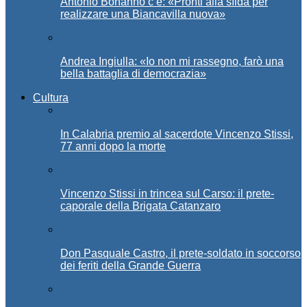
Antonio Bonanno c’è: «Pronti alla sfida per
realizzare una Biancavilla nuova»
Andrea Ingiulla: «Io non mi rassegno, farò una
bella battaglia di democrazia»
Cultura
In Calabria premio al sacerdote Vincenzo Stissi,
77 anni dopo la morte
Vincenzo Stissi in trincea sul Carso: il prete-
caporale della Brigata Catanzaro
Don Pasquale Castro, il prete-soldato in soccorso
dei feriti della Grande Guerra