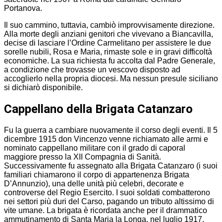
Portanova.
Il suo cammino, tuttavia, cambiò improvvisamente direzione.
Alla morte degli anziani genitori che vivevano a Biancavilla,
decise di lasciare l’Ordine Carmelitano per assistere le due
sorelle nubili, Rosa e Maria, rimaste sole e in gravi difficoltà
economiche. La sua richiesta fu accolta dal Padre Generale,
a condizione che trovasse un vescovo disposto ad
accoglierlo nella propria diocesi. Ma nessun presule siciliano
si dichiarò disponibile.
Cappellano della Brigata Catanzaro
Fu la guerra a cambiare nuovamente il corso degli eventi. Il 5
dicembre 1915 don Vincenzo venne richiamato alle armi e
nominato cappellano militare con il grado di caporal
maggiore presso la XII Compagnia di Sanità.
Successivamente fu assegnato alla Brigata Catanzaro (i suoi
familiari chiamarono il corpo di appartenenza Brigata
D’Annunzio), una delle unità più celebri, decorate e
controverse del Regio Esercito. I suoi soldati combatterono
nei settori più duri del Carso, pagando un tributo altissimo di
vite umane. La brigata è ricordata anche per il drammatico
ammutinamento di Santa Maria la Longa, nel luglio 1917,