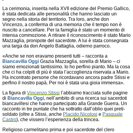
La cerimonia, inserita nella XVII edizione del Premio Gallico,
è stata dedicata alle personalità che hanno lasciato un
segno nella storia del territorio. Tra loro, anche don
Vincenzo, a conferma di una memoria che il tempo non è
riuscito a cancellare. Per la famiglia è stato un momento di
intensa commozione. A ritirare il riconoscimento è stato Mario
Mazzaglia, pronipote del sacerdote. A lui è stata consegnata
una targa da don Angelo Battaglia, odierno parroco.
«Anche se non eravamo presenti tutti – racconta a
Biancavilla Oggi
Grazia Mazzaglia, sorella di Mario – ci
siamo emozionati tantissimo. Io ho perfino pianto. Ma la cosa
che ci ha colpiti di più è stata l’accoglienza riservata a Mario.
Ha incontrato persone che ricordavano ancora padre Stissi e
perfino il nostro papà. Per noi è stata una gioia immensa».
La figura di
Vincenzo Stissi
l’abbiamo tracciata sulle pagine
di
Biancavilla Oggi
, nell’ambito di una ricerca sui sacerdoti
biancavillesi che hanno partecipato alla Grande Guerra. Un
racconto in tre puntate che ha sottratto dall’oblio quei preti-
soldato (oltre a Stissi, anche
Placido Nicolosi
e
Pasquale
Castro
), che vissero l’esperienza della trincea.
Religioso carmelitano prima e poi sacerdote del clero