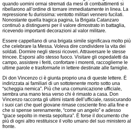
quando uomini ormai stremati da mesi di combattimenti si
ribellarono all’ordine di tornare immediatamente in linea. La
repressione fu durissima: ventotto militari vennero fucilati.
Nonostante quella tragica pagina, la Brigata Catanzaro
continuò a distinguersi per il valore dimostrato in battaglia,
ricevendo importanti decorazioni al valor militare.
Essere cappellano di una brigata simile significava molto più
che celebrare la Messa. Voleva dire condividere la vita dei
soldati. Dormire negli stessi ricoveri. Attraversare le stesse
trincee. Esporsi allo stesso fuoco. Visitare gli ospedaletti da
campo, assistere i feriti, confortare i morenti, raccoglierne le
ultime parole e trasformarle in lettere destinate alle famiglie.
Di don Vincenzo ci è giunta proprio una di queste lettere. È
indirizzata ai familiari di un sottotenente morto sotto una
“scheggia nemica”. Più che una comunicazione ufficiale,
sembra una mano tesa verso chi è rimasto a casa. Don
Vincenzo racconta gli ultimi istanti dell’ufficiale, rassicurando
i suoi cari che quel giovane rimase cosciente fino alla fine e
che si spense serenamente, “come un angelo” e adesso
“giace sepolto in mesta sepoltura”. È forse il documento che
più di ogni altro restituisce il volto umano del suo ministero al
fronte.