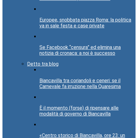
Europee, snobbata piazza Roma: la politica
va in sale festa e case private
Se Facebook “censura” ed elimina una
notizia di cronaca: a noi è successo
Detto tra blog
Biancavilla tra coriandoli e ceneri: se il
Carnevale fa irruzione nella Quaresima
È il momento (forse) di ripensare alle
modalità di governo di Biancavilla
«Centro storico di Biancavilla, ore 23: un