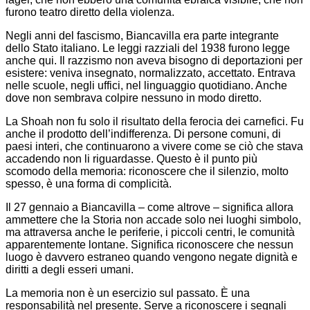
furono teatro diretto della violenza.
Negli anni del fascismo, Biancavilla era parte integrante
dello Stato italiano. Le leggi razziali del 1938 furono legge
anche qui. Il razzismo non aveva bisogno di deportazioni per
esistere: veniva insegnato, normalizzato, accettato. Entrava
nelle scuole, negli uffici, nel linguaggio quotidiano. Anche
dove non sembrava colpire nessuno in modo diretto.
La Shoah non fu solo il risultato della ferocia dei carnefici. Fu
anche il prodotto dell’indifferenza. Di persone comuni, di
paesi interi, che continuarono a vivere come se ciò che stava
accadendo non li riguardasse. Questo è il punto più
scomodo della memoria: riconoscere che il silenzio, molto
spesso, è una forma di complicità.
Il 27 gennaio a Biancavilla – come altrove – significa allora
ammettere che la Storia non accade solo nei luoghi simbolo,
ma attraversa anche le periferie, i piccoli centri, le comunità
apparentemente lontane. Significa riconoscere che nessun
luogo è davvero estraneo quando vengono negate dignità e
diritti a degli esseri umani.
La memoria non è un esercizio sul passato. È una
responsabilità nel presente. Serve a riconoscere i segnali