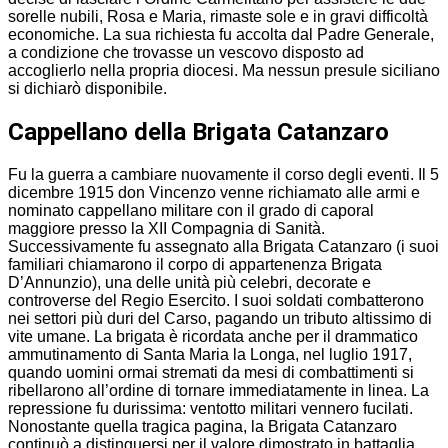
sorelle nubili, Rosa e Maria, rimaste sole e in gravi difficoltà
economiche. La sua richiesta fu accolta dal Padre Generale,
a condizione che trovasse un vescovo disposto ad
accoglierlo nella propria diocesi. Ma nessun presule siciliano
si dichiarò disponibile.
Cappellano della Brigata Catanzaro
Fu la guerra a cambiare nuovamente il corso degli eventi. Il 5
dicembre 1915 don Vincenzo venne richiamato alle armi e
nominato cappellano militare con il grado di caporal
maggiore presso la XII Compagnia di Sanità.
Successivamente fu assegnato alla Brigata Catanzaro (i suoi
familiari chiamarono il corpo di appartenenza Brigata
D’Annunzio), una delle unità più celebri, decorate e
controverse del Regio Esercito. I suoi soldati combatterono
nei settori più duri del Carso, pagando un tributo altissimo di
vite umane. La brigata è ricordata anche per il drammatico
ammutinamento di Santa Maria la Longa, nel luglio 1917,
quando uomini ormai stremati da mesi di combattimenti si
ribellarono all’ordine di tornare immediatamente in linea. La
repressione fu durissima: ventotto militari vennero fucilati.
Nonostante quella tragica pagina, la Brigata Catanzaro
continuò a distinguersi per il valore dimostrato in battaglia,