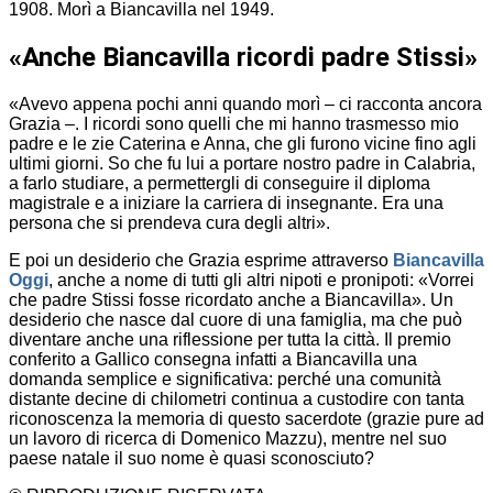
1908. Morì a Biancavilla nel 1949.
«Anche Biancavilla ricordi padre Stissi»
«Avevo appena pochi anni quando morì – ci racconta ancora
Grazia –. I ricordi sono quelli che mi hanno trasmesso mio
padre e le zie Caterina e Anna, che gli furono vicine fino agli
ultimi giorni. So che fu lui a portare nostro padre in Calabria,
a farlo studiare, a permettergli di conseguire il diploma
magistrale e a iniziare la carriera di insegnante. Era una
persona che si prendeva cura degli altri».
E poi un desiderio che Grazia esprime attraverso
Biancavilla
Oggi
, anche a nome di tutti gli altri nipoti e pronipoti: «Vorrei
che padre Stissi fosse ricordato anche a Biancavilla». Un
desiderio che nasce dal cuore di una famiglia, ma che può
diventare anche una riflessione per tutta la città. Il premio
conferito a Gallico consegna infatti a Biancavilla una
domanda semplice e significativa: perché una comunità
distante decine di chilometri continua a custodire con tanta
riconoscenza la memoria di questo sacerdote (grazie pure ad
un lavoro di ricerca di Domenico Mazzu), mentre nel suo
paese natale il suo nome è quasi sconosciuto?