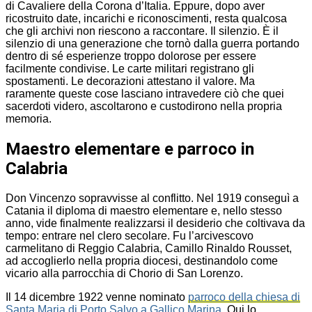
di Cavaliere della Corona d’Italia. Eppure, dopo aver
ricostruito date, incarichi e riconoscimenti, resta qualcosa
che gli archivi non riescono a raccontare. Il silenzio. È il
silenzio di una generazione che tornò dalla guerra portando
dentro di sé esperienze troppo dolorose per essere
facilmente condivise. Le carte militari registrano gli
spostamenti. Le decorazioni attestano il valore. Ma
raramente queste cose lasciano intravedere ciò che quei
sacerdoti videro, ascoltarono e custodirono nella propria
memoria.
Maestro elementare e parroco in
Calabria
Don Vincenzo sopravvisse al conflitto. Nel 1919 conseguì a
Catania il diploma di maestro elementare e, nello stesso
anno, vide finalmente realizzarsi il desiderio che coltivava da
tempo: entrare nel clero secolare. Fu l’arcivescovo
carmelitano di Reggio Calabria, Camillo Rinaldo Rousset,
ad accoglierlo nella propria diocesi, destinandolo come
vicario alla parrocchia di Chorio di San Lorenzo.
Il 14 dicembre 1922 venne nominato
parroco della chiesa di
Santa Maria di Porto Salvo a Gallico Marina
. Qui lo