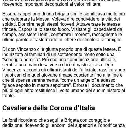
ricevendo importanti decorazioni al valor militare.
Essere cappellano di una brigata simile significava molto più
che celebrare la Messa. Voleva dire condividere la vita dei
soldati. Dormire negli stessi ricoveri. Attraversare le stesse
trincee. Esporsi allo stesso fuoco. Visitare gli ospedaletti da
campo, assistere i feriti, confortare i morenti, raccoglierne le
ultime parole e trasformarle in lettere destinate alle famiglie.
Di don Vincenzo ci è giunta proprio una di queste lettere. È
indirizzata ai familiari di un sottotenente morto sotto una
“scheggia nemica”. Più che una comunicazione ufficiale,
sembra una mano tesa verso chi è rimasto a casa. Don
Vincenzo racconta gli ultimi istanti dell’ufficiale, rassicurando
i suoi cari che quel giovane rimase cosciente fino alla fine e
che si spense serenamente, “come un angelo” e adesso
“giace sepolto in mesta sepoltura”. È forse il documento che
più di ogni altro restituisce il volto umano del suo ministero al
fronte.
Cavaliere della Corona d’Italia
Le fonti ricordano che seguì la Brigata con coraggio e
dedizione, ricevendo gli encomi dei superiori e l’onorificenza