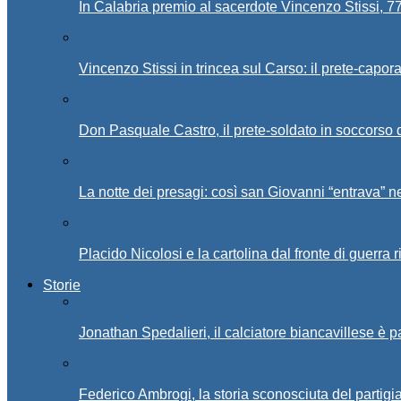
In Calabria premio al sacerdote Vincenzo Stissi, 7
Vincenzo Stissi in trincea sul Carso: il prete-capor
Don Pasquale Castro, il prete-soldato in soccorso d
La notte dei presagi: così san Giovanni “entrava” ne
Placido Nicolosi e la cartolina dal fronte di guerra 
Storie
Jonathan Spedalieri, il calciatore biancavillese è 
Federico Ambrogi, la storia sconosciuta del partigi