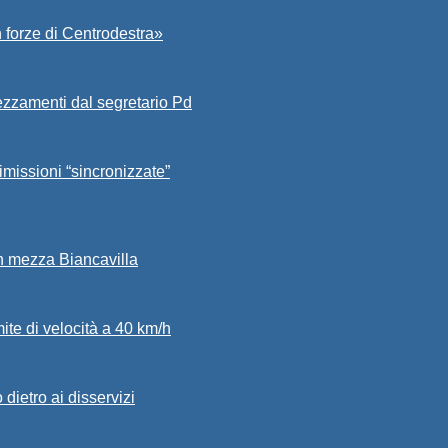
 forze di Centrodestra»
ezzamenti dal segretario Pd
imissioni “sincronizzate”
in mezza Biancavilla
mite di velocità a 40 km/h
dietro ai disservizi