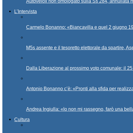
Autovelox non omologato sulla Ss 284, annullata m
L’Intervista
Carmelo Bonanno: «Biancavilla e quel 2 giugno 194
M5s assente e il tesoretto elettorale da spartire, 
Dalla Liberazione al prossimo voto comunale: il 25 
Antonio Bonanno c’è: «Pronti alla sfida per realiz
Andrea Ingiulla: «Io non mi rassegno, farò una bell
Cultura