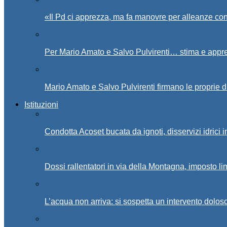
«Il Pd ci apprezza, ma fa manovre per alleanze con
Per Mario Amato e Salvo Pulvirenti… stima e appr
Mario Amato e Salvo Pulvirenti firmano le proprie d
Istituzioni
Condotta Acoset bucata da ignoti, disservizi idrici 
Dossi rallentatori in via della Montagna, imposto li
L’acqua non arriva: si sospetta un intervento doloso 