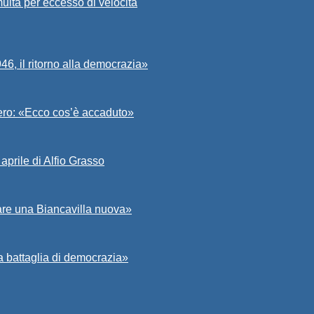
ulta per eccesso di velocità
6, il ritorno alla democrazia»
Asero: «Ecco cos’è accaduto»
aprile di Alfio Grasso
zare una Biancavilla nuova»
a battaglia di democrazia»