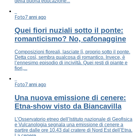
della buona educazione...
Foto
7 anni ago
Quei fiori nuziali sotto il ponte:
romanticismo? No, cafonaggine
Composizioni floreali, lasciate lì, proprio sotto il ponte.
Detta così, sembra qualcosa di romantico. Invece, è
l’ennesimo episodio di inciviltà. Quei resti di piante e
fiori,...
Foto
7 anni ago
Una nuova emissione di cenere:
Etna-show visto da Biancavilla
L’Osservatorio etneo dell’Istituto nazionale di Geofisica
e Vulcanologia segnala una emissione di cenere a
partire dalle ore 10.43 dal cratere di Nord Est dell’Etna.
La cenere...