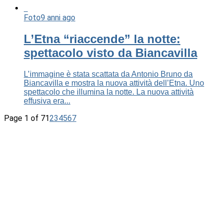
Foto
9 anni ago
L’Etna “riaccende” la notte:
spettacolo visto da Biancavilla
L’immagine è stata scattata da Antonio Bruno da
Biancavilla e mostra la nuova attività dell’Etna. Uno
spettacolo che illumina la notte. La nuova attività
effusiva era...
Page 1 of 7
1
2
3
4
5
6
7