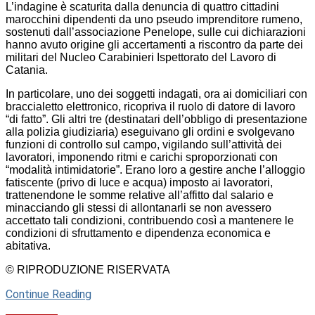
L’indagine è scaturita dalla denuncia di quattro cittadini
marocchini dipendenti da uno pseudo imprenditore rumeno,
sostenuti dall’associazione Penelope, sulle cui dichiarazioni
hanno avuto origine gli accertamenti a riscontro da parte dei
militari del Nucleo Carabinieri Ispettorato del Lavoro di
Catania.
In particolare, uno dei soggetti indagati, ora ai domiciliari con
braccialetto elettronico, ricopriva il ruolo di datore di lavoro
“di fatto”. Gli altri tre (destinatari dell’obbligo di presentazione
alla polizia giudiziaria) eseguivano gli ordini e svolgevano
funzioni di controllo sul campo, vigilando sull’attività dei
lavoratori, imponendo ritmi e carichi sproporzionati con
“modalità intimidatorie”. Erano loro a gestire anche l’alloggio
fatiscente (privo di luce e acqua) imposto ai lavoratori,
trattenendone le somme relative all’affitto dal salario e
minacciando gli stessi di allontanarli se non avessero
accettato tali condizioni, contribuendo così a mantenere le
condizioni di sfruttamento e dipendenza economica e
abitativa.
© RIPRODUZIONE RISERVATA
Continue Reading