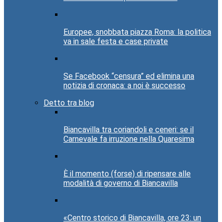
Europee, snobbata piazza Roma: la politica
va in sale festa e case private
Se Facebook “censura” ed elimina una
notizia di cronaca: a noi è successo
Detto tra blog
Biancavilla tra coriandoli e ceneri: se il
Carnevale fa irruzione nella Quaresima
È il momento (forse) di ripensare alle
modalità di governo di Biancavilla
«Centro storico di Biancavilla, ore 23: un