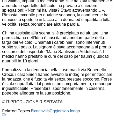
La vittima, impaurita ma cosciente, si è rialzata lentamente e,
aprendo lo sportello dell’auto, ha provato a chiedere
spiegazioni: «Non mi hai vista? Stavo attraversando…».
Rimasta immobile per qualche secondo, la conducente ha
richiuso lo sportello in faccia alla donna ed è ripartita a tutta
velocità, senza pronunciare alcuna parola.
Chi ha assistito alla scena, si è precipitato ad aiutare. Una
parrocchiana dell’Idria è riuscita ad annotare parte della
targa del veicolo. Chiamati i carabinieri, sono intervenuti
subito sul posto. La signora è stata accompagnata al pronto
soccorso dell’ospedale “Maria Santissima Addolorata”. I
medici hanno prestato le cure del caso per traumi giudicati
guaribili in 10 giorni.
Formalizzata la denuncia nella caserma di via Benedetto
Croce, i carabinieri hanno avviato le indagini per rintracciare
la ragazza, che è fuggita via senza prestare soccorso. Forse
è stata sopraffatta dal panico: un comportamento, comunque,
ingiustificabile. Presentarsi spontaneamente in caserma
potrebbe alleggerire la sua posizione.
© RIPRODUZIONE RISERVATA
Related Topics:
BiancavillaOggi
orazio longo