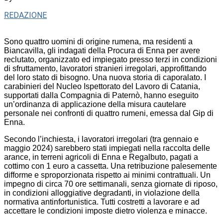
REDAZIONE
Sono quattro uomini di origine rumena, ma residenti a
Biancavilla, gli indagati della Procura di Enna per avere
reclutato, organizzato ed impiegato presso terzi in condizioni
di sfruttamento, lavoratori stranieri irregolari, approfittando
del loro stato di bisogno. Una nuova storia di caporalato. I
carabinieri del Nucleo Ispettorato del Lavoro di Catania,
supportati dalla Compagnia di Paternò, hanno eseguito
un’ordinanza di applicazione della misura cautelare
personale nei confronti di quattro rumeni, emessa dal Gip di
Enna.
Secondo l’inchiesta, i lavoratori irregolari (tra gennaio e
maggio 2024) sarebbero stati impiegati nella raccolta delle
arance, in terreni agricoli di Enna e Regalbuto, pagati a
cottimo con 1 euro a cassetta. Una retribuzione palesemente
difforme e sproporzionata rispetto ai minimi contrattuali. Un
impegno di circa 70 ore settimanali, senza giornate di riposo,
in condizioni alloggiative degradanti, in violazione della
normativa antinfortunistica. Tutti costretti a lavorare e ad
accettare le condizioni imposte dietro violenza e minacce.