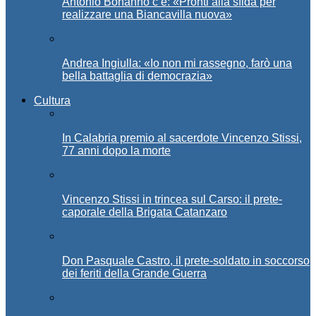
Antonio Bonanno c’è: «Pronti alla sfida per
realizzare una Biancavilla nuova»
Andrea Ingiulla: «Io non mi rassegno, farò una
bella battaglia di democrazia»
Cultura
In Calabria premio al sacerdote Vincenzo Stissi,
77 anni dopo la morte
Vincenzo Stissi in trincea sul Carso: il prete-
caporale della Brigata Catanzaro
Don Pasquale Castro, il prete-soldato in soccorso
dei feriti della Grande Guerra