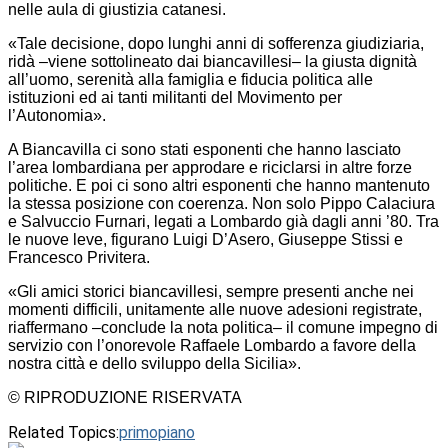
nelle aula di giustizia catanesi.
«Tale decisione, dopo lunghi anni di sofferenza giudiziaria,
ridà –viene sottolineato dai biancavillesi– la giusta dignità
all’uomo, serenità alla famiglia e fiducia politica alle
istituzioni ed ai tanti militanti del Movimento per
l’Autonomia».
A Biancavilla ci sono stati esponenti che hanno lasciato
l’area lombardiana per approdare e riciclarsi in altre forze
politiche. E poi ci sono altri esponenti che hanno mantenuto
la stessa posizione con coerenza. Non solo Pippo Calaciura
e Salvuccio Furnari, legati a Lombardo già dagli anni ’80. Tra
le nuove leve, figurano Luigi D’Asero, Giuseppe Stissi e
Francesco Privitera.
«Gli amici storici biancavillesi, sempre presenti anche nei
momenti difficili, unitamente alle nuove adesioni registrate,
riaffermano –conclude la nota politica– il comune impegno di
servizio con l’onorevole Raffaele Lombardo a favore della
nostra città e dello sviluppo della Sicilia».
© RIPRODUZIONE RISERVATA
Related Topics:
primopiano