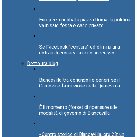
Europee, snobbata piazza Roma: la politica
va in sale festa e case private
Se Facebook “censura” ed elimina una
notizia di cronaca: a noi è successo
Detto tra blog
Biancavilla tra coriandoli e ceneri: se il
Carnevale fa irruzione nella Quaresima
È il momento (forse) di ripensare alle
modalità di governo di Biancavilla
«Centro storico di Biancavilla, ore 23: un