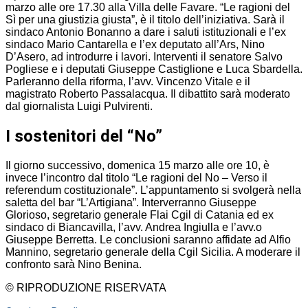
marzo alle ore 17.30 alla Villa delle Favare. “Le ragioni del
Sì per una giustizia giusta”, è il titolo dell’iniziativa. Sarà il
sindaco Antonio Bonanno a dare i saluti istituzionali e l’ex
sindaco Mario Cantarella e l’ex deputato all’Ars, Nino
D’Asero, ad introdurre i lavori. Interventi il senatore Salvo
Pogliese e i deputati Giuseppe Castiglione e Luca Sbardella.
Parleranno della riforma, l’avv. Vincenzo Vitale e il
magistrato Roberto Passalacqua. Il dibattito sarà moderato
dal giornalista Luigi Pulvirenti.
I sostenitori del “No”
Il giorno successivo, domenica 15 marzo alle ore 10, è
invece l’incontro dal titolo “Le ragioni del No – Verso il
referendum costituzionale”. L’appuntamento si svolgerà nella
saletta del bar “L’Artigiana”. Interverranno Giuseppe
Glorioso, segretario generale Flai Cgil di Catania ed ex
sindaco di Biancavilla, l’avv. Andrea Ingiulla e l’avv.o
Giuseppe Berretta. Le conclusioni saranno affidate ad Alfio
Mannino, segretario generale della Cgil Sicilia. A moderare il
confronto sarà Nino Benina.
© RIPRODUZIONE RISERVATA