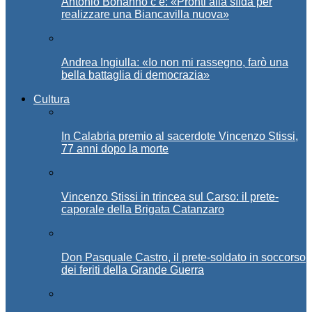
Antonio Bonanno c’è: «Pronti alla sfida per
realizzare una Biancavilla nuova»
Andrea Ingiulla: «Io non mi rassegno, farò una
bella battaglia di democrazia»
Cultura
In Calabria premio al sacerdote Vincenzo Stissi,
77 anni dopo la morte
Vincenzo Stissi in trincea sul Carso: il prete-
caporale della Brigata Catanzaro
Don Pasquale Castro, il prete-soldato in soccorso
dei feriti della Grande Guerra