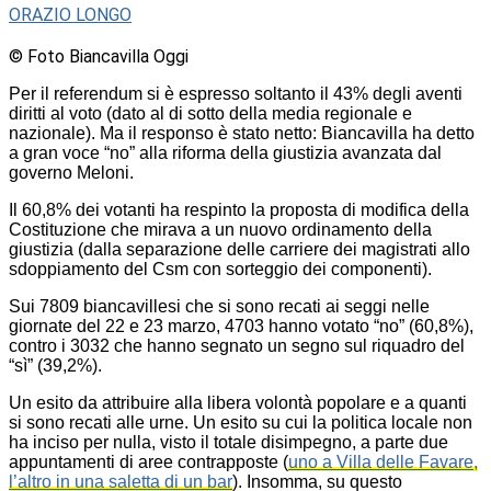
ORAZIO LONGO
© Foto Biancavilla Oggi
Per il referendum si è espresso soltanto il 43% degli aventi
diritti al voto (dato al di sotto della media regionale e
nazionale). Ma il responso è stato netto: Biancavilla ha detto
a gran voce “no” alla riforma della giustizia avanzata dal
governo Meloni.
Il 60,8% dei votanti ha respinto la proposta di modifica della
Costituzione che mirava a un nuovo ordinamento della
giustizia (dalla separazione delle carriere dei magistrati allo
sdoppiamento del Csm con sorteggio dei componenti).
Sui 7809 biancavillesi che si sono recati ai seggi nelle
giornate del 22 e 23 marzo, 4703 hanno votato “no” (60,8%),
contro i 3032 che hanno segnato un segno sul riquadro del
“sì” (39,2%).
Un esito da attribuire alla libera volontà popolare e a quanti
si sono recati alle urne. Un esito su cui la politica locale non
ha inciso per nulla, visto il totale disimpegno, a parte due
appuntamenti di aree contrapposte (
uno a Villa delle Favare,
l’altro in una saletta di un bar
). Insomma, su questo