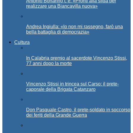
Antonio Bonanno c’è: «Pronti alla sfida per
realizzare una Biancavilla nuova»
Andrea Ingiulla: «Io non mi rassegno, farò una
bella battaglia di democrazia»
Cultura
In Calabria premio al sacerdote Vincenzo Stissi,
77 anni dopo la morte
Vincenzo Stissi in trincea sul Carso: il prete-
caporale della Brigata Catanzaro
Don Pasquale Castro, il prete-soldato in soccorso
dei feriti della Grande Guerra