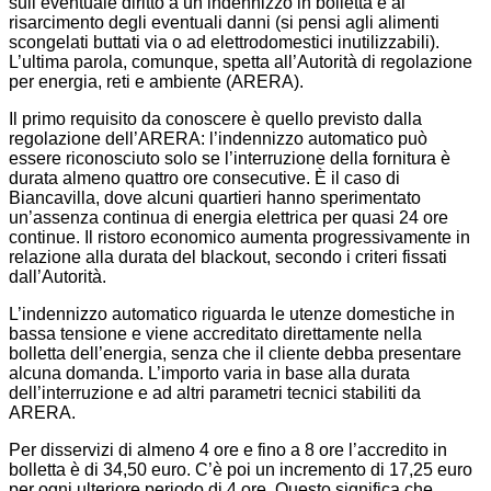
sull’eventuale diritto a un indennizzo in bolletta e al
risarcimento degli eventuali danni (si pensi agli alimenti
scongelati buttati via o ad elettrodomestici inutilizzabili).
L’ultima parola, comunque, spetta all’Autorità di regolazione
per energia, reti e ambiente (ARERA).
Il primo requisito da conoscere è quello previsto dalla
regolazione dell’ARERA: l’indennizzo automatico può
essere riconosciuto solo se l’interruzione della fornitura è
durata almeno quattro ore consecutive. È il caso di
Biancavilla, dove alcuni quartieri hanno sperimentato
un’assenza continua di energia elettrica per quasi 24 ore
continue. Il ristoro economico aumenta progressivamente in
relazione alla durata del blackout, secondo i criteri fissati
dall’Autorità.
L’indennizzo automatico riguarda le utenze domestiche in
bassa tensione e viene accreditato direttamente nella
bolletta dell’energia, senza che il cliente debba presentare
alcuna domanda. L’importo varia in base alla durata
dell’interruzione e ad altri parametri tecnici stabiliti da
ARERA.
Per disservizi di almeno 4 ore e fino a 8 ore l’accredito in
bolletta è di 34,50 euro. C’è poi un incremento di 17,25 euro
per ogni ulteriore periodo di 4 ore. Questo significa che