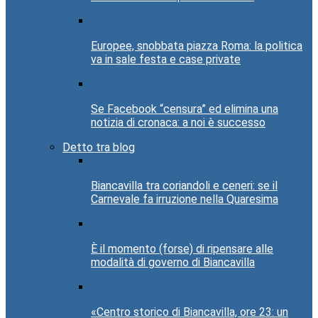
Europee, snobbata piazza Roma: la politica
va in sale festa e case private
Se Facebook “censura” ed elimina una
notizia di cronaca: a noi è successo
Detto tra blog
Biancavilla tra coriandoli e ceneri: se il
Carnevale fa irruzione nella Quaresima
È il momento (forse) di ripensare alle
modalità di governo di Biancavilla
«Centro storico di Biancavilla, ore 23: un