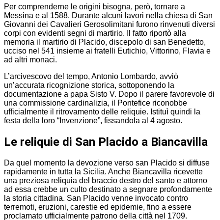
Per comprenderne le origini bisogna, però, tornare a
Messina e al 1588. Durante alcuni lavori nella chiesa di San
Giovanni dei Cavalieri Gerosolimitani furono rinvenuti diversi
corpi con evidenti segni di martirio. Il fatto riportò alla
memoria il martirio di Placido, discepolo di san Benedetto,
ucciso nel 541 insieme ai fratelli Eutichio, Vittorino, Flavia e
ad altri monaci.
L’arcivescovo del tempo, Antonio Lombardo, avviò
un’accurata ricognizione storica, sottoponendo la
documentazione a papa Sisto V. Dopo il parere favorevole di
una commissione cardinalizia, il Pontefice riconobbe
ufficialmente il ritrovamento delle reliquie. Istituì quindi la
festa della loro “Invenzione”, fissandola al 4 agosto.
Le reliquie di San Placido a Biancavilla
Da quel momento la devozione verso san Placido si diffuse
rapidamente in tutta la Sicilia. Anche Biancavilla ricevette
una preziosa reliquia del braccio destro del santo e attorno
ad essa crebbe un culto destinato a segnare profondamente
la storia cittadina. San Placido venne invocato contro
terremoti, eruzioni, carestie ed epidemie, fino a essere
proclamato ufficialmente patrono della città nel 1709.