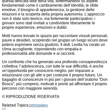
questa delicata fase della vita, soffermandosi su aspetti
fondamentali come il cambiamento dell’identità, le sfide
emotive, il bisogno di appartenenza, la gestione delle
relazioni e la scoperta della propria autonomia. L’approccio
non è stato solo teorico, ma fortemente partecipativo: i
giovani sono stati invitati a condividere liberamente le
proprie esperienze, emozioni e dubbi.
Molti hanno trovato lo spazio per raccontare vissuti personali,
paure e desideri, scoprendo nel gruppo un luogo sicuro dove
potersi esprimere senza giudizio. Il dott. Leotta ha creato un
clima accogliente, rispondendo con empatia e
professionalità alle domande e ai racconti.
Un confronto che ha generato una profonda consapevolezza
collettiva: l’adolescenza, con tutte le sue difficoltà, è anche
un’opportunità per conoscersi meglio, per imparare a
relazionarsi con gli altri e per costruire il proprio futuro. Un
bagaglio di conoscenze in più per i giovani dell’oratorio “Don
Bosco”, più compresi, motivati e pronti ad affrontare il proprio
percorso con maggiore serenità.
© RIPRODUZIONE RISERVATA
Related Topics:
primopiano