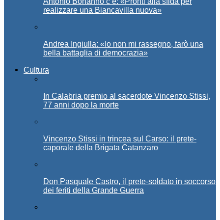
Antonio Bonanno c’è: «Pronti alla sfida per
realizzare una Biancavilla nuova»
Andrea Ingiulla: «Io non mi rassegno, farò una
bella battaglia di democrazia»
Cultura
In Calabria premio al sacerdote Vincenzo Stissi,
77 anni dopo la morte
Vincenzo Stissi in trincea sul Carso: il prete-
caporale della Brigata Catanzaro
Don Pasquale Castro, il prete-soldato in soccorso
dei feriti della Grande Guerra