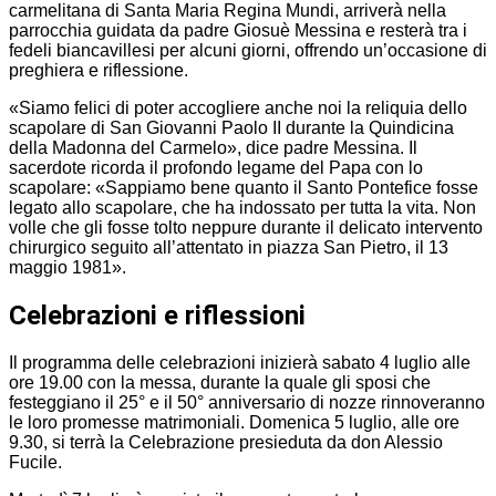
carmelitana di Santa Maria Regina Mundi, arriverà nella
parrocchia guidata da padre Giosuè Messina e resterà tra i
fedeli biancavillesi per alcuni giorni, offrendo un’occasione di
preghiera e riflessione.
«Siamo felici di poter accogliere anche noi la reliquia dello
scapolare di San Giovanni Paolo II durante la Quindicina
della Madonna del Carmelo», dice padre Messina. Il
sacerdote ricorda il profondo legame del Papa con lo
scapolare: «Sappiamo bene quanto il Santo Pontefice fosse
legato allo scapolare, che ha indossato per tutta la vita. Non
volle che gli fosse tolto neppure durante il delicato intervento
chirurgico seguito all’attentato in piazza San Pietro, il 13
maggio 1981».
Celebrazioni e riflessioni
Il programma delle celebrazioni inizierà sabato 4 luglio alle
ore 19.00 con la messa, durante la quale gli sposi che
festeggiano il 25° e il 50° anniversario di nozze rinnoveranno
le loro promesse matrimoniali. Domenica 5 luglio, alle ore
9.30, si terrà la Celebrazione presieduta da don Alessio
Fucile.