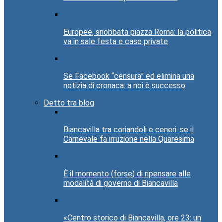
Europee, snobbata piazza Roma: la politica
va in sale festa e case private
Se Facebook “censura” ed elimina una
notizia di cronaca: a noi è successo
Detto tra blog
Biancavilla tra coriandoli e ceneri: se il
Carnevale fa irruzione nella Quaresima
È il momento (forse) di ripensare alle
modalità di governo di Biancavilla
«Centro storico di Biancavilla, ore 23: un