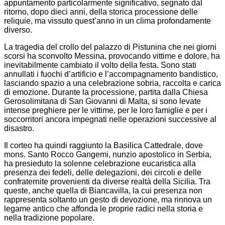
appuntamento particolarmente significativo, segnato dal
ritorno, dopo dieci anni, della storica processione delle
reliquie, ma vissuto quest’anno in un clima profondamente
diverso.
La tragedia del crollo del palazzo di Pistunina che nei giorni
scorsi ha sconvolto Messina, provocando vittime e dolore, ha
inevitabilmente cambiato il volto della festa. Sono stati
annullati i fuochi d’artificio e l’accompagnamento bandistico,
lasciando spazio a una celebrazione sobria, raccolta e carica
di emozione. Durante la processione, partita dalla Chiesa
Gerosolimitana di San Giovanni di Malta, si sono levate
intense preghiere per le vittime, per le loro famiglie e per i
soccorritori ancora impegnati nelle operazioni successive al
disastro.
Il corteo ha quindi raggiunto la Basilica Cattedrale, dove
mons. Santo Rocco Gangemi, nunzio apostolico in Serbia,
ha presieduto la solenne celebrazione eucaristica alla
presenza dei fedeli, delle delegazioni, dei circoli e delle
confraternite provenienti da diverse realtà della Sicilia. Tra
queste, anche quella di Biancavilla, la cui presenza non
rappresenta soltanto un gesto di devozione, ma rinnova un
legame antico che affonda le proprie radici nella storia e
nella tradizione popolare.