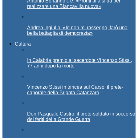
Antonio Bonanno c’è: «Pronti alla sfida per
realizzare una Biancavilla nuova»
Andrea Ingiulla: «Io non mi rassegno, farò una
bella battaglia di democrazia»
Cultura
In Calabria premio al sacerdote Vincenzo Stissi,
77 anni dopo la morte
Vincenzo Stissi in trincea sul Carso: il prete-
caporale della Brigata Catanzaro
Don Pasquale Castro, il prete-soldato in soccorso
dei feriti della Grande Guerra