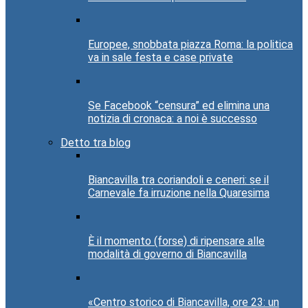
Europee, snobbata piazza Roma: la politica
va in sale festa e case private
Se Facebook “censura” ed elimina una
notizia di cronaca: a noi è successo
Detto tra blog
Biancavilla tra coriandoli e ceneri: se il
Carnevale fa irruzione nella Quaresima
È il momento (forse) di ripensare alle
modalità di governo di Biancavilla
«Centro storico di Biancavilla, ore 23: un