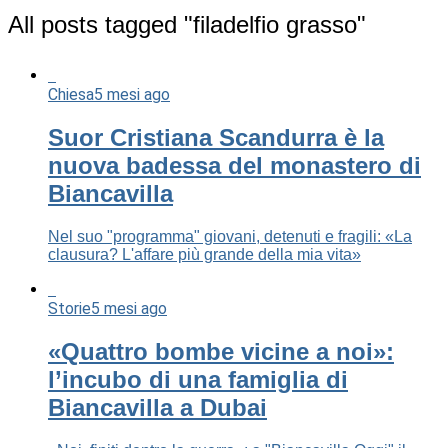
All posts tagged "filadelfio grasso"
Chiesa
5 mesi ago
Suor Cristiana Scandurra è la
nuova badessa del monastero di
Biancavilla
Nel suo "programma" giovani, detenuti e fragili: «La
clausura? L'affare più grande della mia vita»
Storie
5 mesi ago
«Quattro bombe vicine a noi»:
l’incubo di una famiglia di
Biancavilla a Dubai