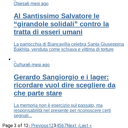
Chiesa
6 mesi ago
Al Santissimo Salvatore le
“girandole solidali” contro la
tratta di esseri umani
La parrocchia di Biancavilla celebra Santa Giuseppina
Bakhita, venduta come schiava e vittima di torture
Cultura
6 mesi ago
Gerardo Sangiorgio e i lager:
ricordare vuol dire scegliere da
che parte stare
La memoria non è esercizio sul passato, ma
responsabilità nel presente per riconoscere certi
segnali...
Page 3 of 12
‹ Previous
1
2
3
4
5
6
7
Next ›
Last »