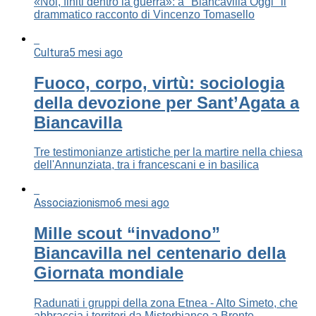
«Noi, finiti dentro la guerra»: a "Biancavilla Oggi" il
drammatico racconto di Vincenzo Tomasello
Cultura
5 mesi ago
Fuoco, corpo, virtù: sociologia
della devozione per Sant’Agata a
Biancavilla
Tre testimonianze artistiche per la martire nella chiesa
dell'Annunziata, tra i francescani e in basilica
Associazionismo
6 mesi ago
Mille scout “invadono”
Biancavilla nel centenario della
Giornata mondiale
Radunati i gruppi della zona Etnea - Alto Simeto, che
abbraccia i territori da Misterbianco a Bronte