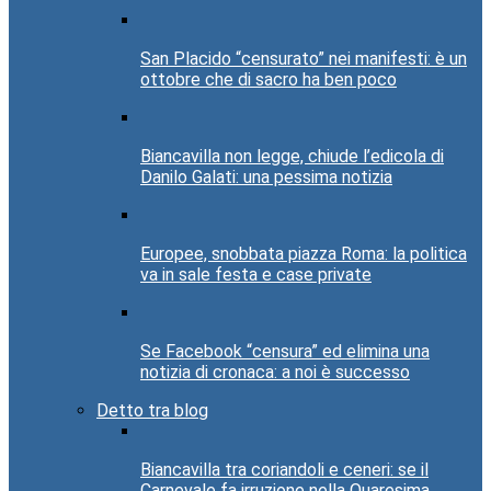
San Placido “censurato” nei manifesti: è un
ottobre che di sacro ha ben poco
Biancavilla non legge, chiude l’edicola di
Danilo Galati: una pessima notizia
Europee, snobbata piazza Roma: la politica
va in sale festa e case private
Se Facebook “censura” ed elimina una
notizia di cronaca: a noi è successo
Detto tra blog
Biancavilla tra coriandoli e ceneri: se il
Carnevale fa irruzione nella Quaresima