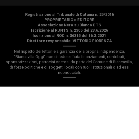
Registrazione al Tribunale di Catania n. 25/2016
PROPRIETARIO e EDITORE
Associazione Nero su Bianco ETS
Iscrizione al RUNTS n. 2305 del 23.6.2026
Iscrizione al ROC n. 36315 del 16.3.2021
Direttore responsabile: VITTORIO FIORENZA
━━━━━
Nel rispetto dei lettori e a garanzia della propria indipendenza,
"Biancavilla Oggi" non chiede e rifiuta finanziamenti, contributi,
sponsorizzazioni, patrocini onerosi da parte del Comune di Biancavilla,
di forze politiche e di soggetti locali con ruoli istituzionali o ad essi
riconducibili.
━━━━━