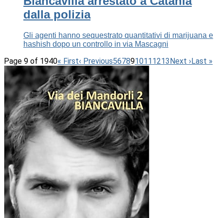
Biancavilla arrestato a Catania
dalla polizia
Gli agenti hanno sequestrato quantitativi di marijuana e
hashish dopo un controllo in via Mascagni
Page 9 of 1940
« First
‹ Previous
5
6
7
8
9
10
11
12
13
Next ›
Last »