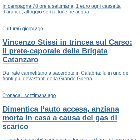
In campagna 70 ore a settimana, 1 euro ogni cassetta
d'arance, alloggio senza luce né acqua
Cultura
6 giorni ago
Vincenzo Stissi in trincea sul Carso:
il prete-caporale della Brigata
Catanzaro
Da frate carmelitano a sacerdote in Calabria: fu in uno dei
fronti più devastanti della Grande Guerra
Cronaca
1 settimana ago
Dimentica l’auto accesa, anziana
morta in casa a causa dei gas di
scarico
Tragedia in un'abitazione di via Inessa, a dare l'allarme sono