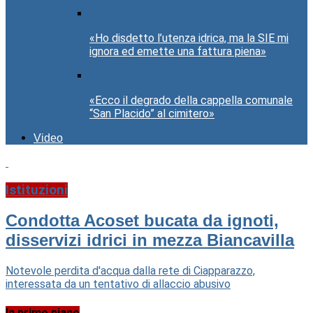
«Ho disdetto l’utenza idrica, ma la SIE mi
ignora ed emette una fattura piena»
«Ecco il degrado della cappella comunale
“San Placido” al cimitero»
Video
Istituzioni
Condotta Acoset bucata da ignoti,
disservizi idrici in mezza Biancavilla
Notevole perdita d'acqua dalla rete di Ciapparazzo,
interessata da un tentativo di allaccio abusivo
In primo piano