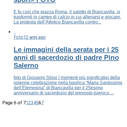
E fu così che piazza Roma, il salotto di Biancavilla, si
trasformò in campo di calcio in cui allenarsi e giocare.
La protesta dell’Atletico Biancavilla contro...
Foto
12 anni ago
Le immagini della serata per i 25
anni di sacerdozio di padre Pino
Salerno
foto di Giovanni Stissi I momenti più significativi della
solenne celebrazione nella basilica “Maria Santissima
dell’Elemosina” di Biancavilla per il 25esimo
anniversario di sacerdozio del prevosto-parroco,...
Page 6 of 7
1
2
3
4
5
6
7