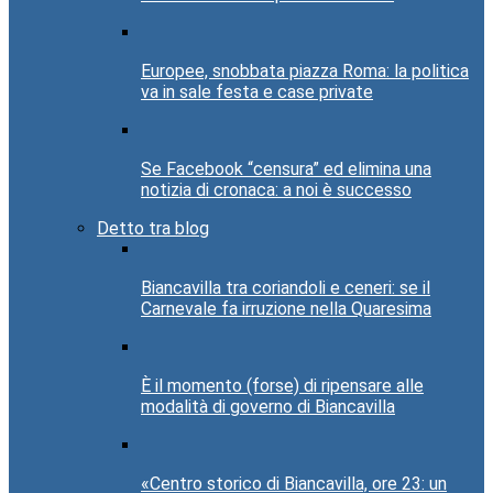
Europee, snobbata piazza Roma: la politica
va in sale festa e case private
Se Facebook “censura” ed elimina una
notizia di cronaca: a noi è successo
Detto tra blog
Biancavilla tra coriandoli e ceneri: se il
Carnevale fa irruzione nella Quaresima
È il momento (forse) di ripensare alle
modalità di governo di Biancavilla
«Centro storico di Biancavilla, ore 23: un