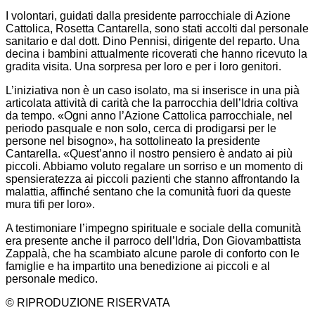
I volontari, guidati dalla presidente parrocchiale di Azione
Cattolica, Rosetta Cantarella, sono stati accolti dal personale
sanitario e dal dott. Dino Pennisi, dirigente del reparto. Una
decina i bambini attualmente ricoverati che hanno ricevuto la
gradita visita. Una sorpresa per loro e per i loro genitori.
L’iniziativa non è un caso isolato, ma si inserisce in una pià
articolata attività di carità che la parrocchia dell’Idria coltiva
da tempo. «Ogni anno l’Azione Cattolica parrocchiale, nel
periodo pasquale e non solo, cerca di prodigarsi per le
persone nel bisogno», ha sottolineato la presidente
Cantarella. «Quest’anno il nostro pensiero è andato ai più
piccoli. Abbiamo voluto regalare un sorriso e un momento di
spensieratezza ai piccoli pazienti che stanno affrontando la
malattia, affinché sentano che la comunità fuori da queste
mura tifi per loro».
A testimoniare l’impegno spirituale e sociale della comunità
era presente anche il parroco dell’Idria, Don Giovambattista
Zappalà, che ha scambiato alcune parole di conforto con le
famiglie e ha impartito una benedizione ai piccoli e al
personale medico.
© RIPRODUZIONE RISERVATA