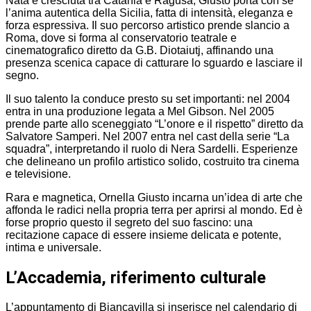
Nata e cresciuta tra Catania e Ragusa, Giusto porta con sé
l’anima autentica della Sicilia, fatta di intensità, eleganza e
forza espressiva. Il suo percorso artistico prende slancio a
Roma, dove si forma al conservatorio teatrale e
cinematografico diretto da G.B. Diotaiutj, affinando una
presenza scenica capace di catturare lo sguardo e lasciare il
segno.
Il suo talento la conduce presto su set importanti: nel 2004
entra in una produzione legata a Mel Gibson. Nel 2005
prende parte allo sceneggiato “L’onore e il rispetto” diretto da
Salvatore Samperi. Nel 2007 entra nel cast della serie “La
squadra”, interpretando il ruolo di Nera Sardelli. Esperienze
che delineano un profilo artistico solido, costruito tra cinema
e televisione.
Rara e magnetica, Ornella Giusto incarna un’idea di arte che
affonda le radici nella propria terra per aprirsi al mondo. Ed è
forse proprio questo il segreto del suo fascino: una
recitazione capace di essere insieme delicata e potente,
intima e universale.
L’Accademia, riferimento culturale
L’appuntamento di Biancavilla si inserisce nel calendario di