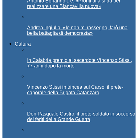
Antonio Bonanno c’è: «Pronti alla sfida per
realizzare una Biancavilla nuova»
Andrea Ingiulla: «Io non mi rassegno, farò una
bella battaglia di democrazia»
Cultura
In Calabria premio al sacerdote Vincenzo Stissi,
77 anni dopo la morte
Vincenzo Stissi in trincea sul Carso: il prete-
caporale della Brigata Catanzaro
Don Pasquale Castro, il prete-soldato in soccorso
dei feriti della Grande Guerra