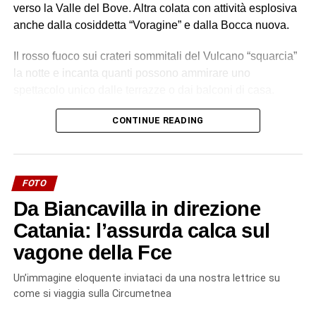
verso la Valle del Bove. Altra colata con attività esplosiva
anche dalla cosiddetta “Voragine” e dalla Bocca nuova.
Il rosso fuoco sui crateri sommitali del Vulcano “squarcia”
la notte e incanta quanti possono ammirare uno
spettacolo unico dalle terrazze o dai balconi di casa.
Fenomeni che stanno avvenendo nello stesso momento
CONTINUE READING
in cui pure lo Stromboli erutta.
«E no, non sono fenomeni collegati. Sono due vulcani –
FOTO
specifica il vulcanologo dell’Ingv di Catania, Boris
Behncke – che sono praticamente sempre in attività, e nel
Da Biancavilla in direzione
loro repertorio ci sono anche frequenti trabocchi di lava
Catania: l’assurda calca sul
(l’ultimo trabocco lavico dello Stromboli risale alla
vagone della Fce
primavera del 2020)».
Un’immagine eloquente inviataci da una nostra lettrice su
© RIPRODUZIONE RISERVATA
come si viaggia sulla Circumetnea