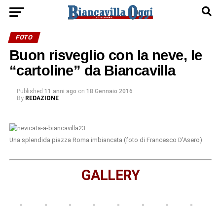
FOTO
Buon risveglio con la neve, le
“cartoline” da Biancavilla
Published
11 anni ago
on
18 Gennaio 2016
By
REDAZIONE
Una splendida piazza Roma imbiancata (foto di Francesco D’Asero)
GALLERY