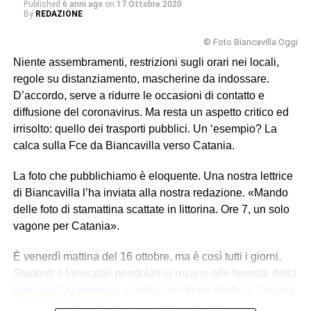
Published
6 anni ago
on
17 Ottobre 2020
By
REDAZIONE
© Foto Biancavilla Oggi
Niente assembramenti, restrizioni sugli orari nei locali,
regole su distanziamento, mascherine da indossare.
D’accordo, serve a ridurre le occasioni di contatto e
diffusione del coronavirus. Ma resta un aspetto critico ed
irrisolto: quello dei trasporti pubblici. Un ‘esempio? La
calca sulla Fce da Biancavilla verso Catania.
La foto che pubblichiamo è eloquente. Una nostra lettrice
di Biancavilla l’ha inviata alla nostra redazione. «Mando
delle foto di stamattina scattate in littorina. Ore 7, un solo
vagone per Catania».
È venerdì mattina del 16 ottobre, ma è così tutti i giorni.
Studenti e lavoratori pendolari si recano alle fermate della
Ferrovia Circumetnea
in attesa del treno diretto a Catania,
passando per i vari paesi. Ognuno è diretto a scuola o in