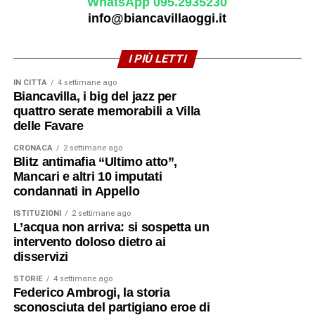
WhatsApp 095.2935230
info@biancavillaoggi.it
I PIÙ LETTI
IN CITTÀ
4 settimane ago
Biancavilla, i big del jazz per
quattro serate memorabili a Villa
delle Favare
CRONACA
2 settimane ago
Blitz antimafia “Ultimo atto”,
Mancari e altri 10 imputati
condannati in Appello
ISTITUZIONI
2 settimane ago
L’acqua non arriva: si sospetta un
intervento doloso dietro ai
disservizi
STORIE
4 settimane ago
Federico Ambrogi, la storia
sconosciuta del partigiano eroe di