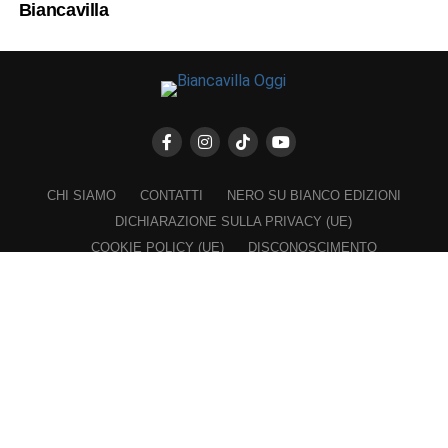
Biancavilla
CHI SIAMO
CONTATTI
NERO SU BIANCO EDIZIONI
DICHIARAZIONE SULLA PRIVACY (UE)
COOKIE POLICY (UE)
DISCONOSCIMENTO
Registrazione al Tribunale di Catania n. 25/2016
PROPRIETARIO e EDITORE
Associazione Nero su Bianco ETS
Iscrizione al RUNTS n. 2305 del 23.6.2026
Iscrizione al ROC n. 36315 del 16.3.2021
Direttore responsabile: VITTORIO FIORENZA
━━━━━
Nel rispetto dei lettori e a garanzia della propria indipendenza,