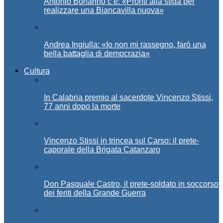
Antonio Bonanno c’è: «Pronti alla sfida per
realizzare una Biancavilla nuova»
Andrea Ingiulla: «Io non mi rassegno, farò una
bella battaglia di democrazia»
Cultura
In Calabria premio al sacerdote Vincenzo Stissi,
77 anni dopo la morte
Vincenzo Stissi in trincea sul Carso: il prete-
caporale della Brigata Catanzaro
Don Pasquale Castro, il prete-soldato in soccorso
dei feriti della Grande Guerra