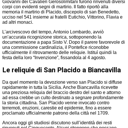
Giovanni dei Cavalieri Gerosolimitani furono rinvenuti diversi
corpi con evidenti segni di martirio. Il fatto riportò alla
memoria il martirio di Placido, discepolo di san Benedetto,
ucciso nel 541 insieme ai fratelli Eutichio, Vittorino, Flavia e
ad altri monaci.
L’arcivescovo del tempo, Antonio Lombardo, avviò
un’accurata ricognizione storica, sottoponendo la
documentazione a papa Sisto V. Dopo il parere favorevole di
una commissione cardinalizia, il Pontefice riconobbe
ufficialmente il ritrovamento delle reliquie. Istituì quindi la
festa della loro “Invenzione”, fissandola al 4 agosto.
Le reliquie di San Placido a Biancavilla
Da quel momento la devozione verso san Placido si diffuse
rapidamente in tutta la Sicilia. Anche Biancavilla ricevette
una preziosa reliquia del braccio destro del santo e attorno
ad essa crebbe un culto destinato a segnare profondamente
la storia cittadina. San Placido venne invocato contro
terremoti, eruzioni, carestie ed epidemie, fino a essere
proclamato ufficialmente patrono della città nel 1709.
Ancora oggi gli studiosi discutono sull’identità dei resti
rinvenuti nel Cinquecento. Alcuni ritengono che possano