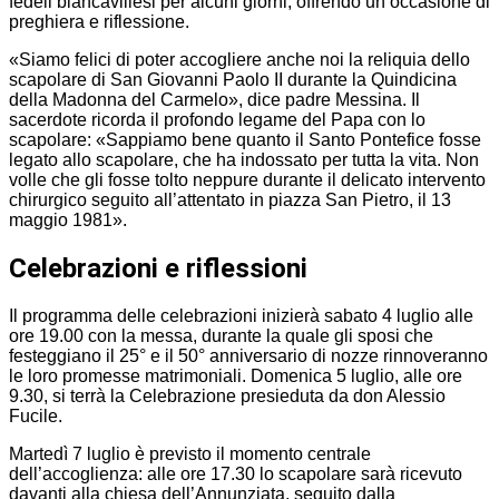
fedeli biancavillesi per alcuni giorni, offrendo un’occasione di
preghiera e riflessione.
«Siamo felici di poter accogliere anche noi la reliquia dello
scapolare di San Giovanni Paolo II durante la Quindicina
della Madonna del Carmelo», dice padre Messina. Il
sacerdote ricorda il profondo legame del Papa con lo
scapolare: «Sappiamo bene quanto il Santo Pontefice fosse
legato allo scapolare, che ha indossato per tutta la vita. Non
volle che gli fosse tolto neppure durante il delicato intervento
chirurgico seguito all’attentato in piazza San Pietro, il 13
maggio 1981».
Celebrazioni e riflessioni
Il programma delle celebrazioni inizierà sabato 4 luglio alle
ore 19.00 con la messa, durante la quale gli sposi che
festeggiano il 25° e il 50° anniversario di nozze rinnoveranno
le loro promesse matrimoniali. Domenica 5 luglio, alle ore
9.30, si terrà la Celebrazione presieduta da don Alessio
Fucile.
Martedì 7 luglio è previsto il momento centrale
dell’accoglienza: alle ore 17.30 lo scapolare sarà ricevuto
davanti alla chiesa dell’Annunziata, seguito dalla