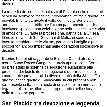
diverso.
La tragedia del crollo del palazzo di Pistunina che nei giorni
scorsi ha sconvolto Messina, provocando vittime e dolore, ha
inevitabilmente cambiato il volto della festa. Sono stati
annullati i fuochi d’artificio e l’accompagnamento bandistico,
lasciando spazio a una celebrazione sobria, raccolta e carica
di emozione. Durante la processione, partita dalla Chiesa
Gerosolimitana di San Giovanni di Malta, si sono levate
intense preghiere per le vittime, per le loro famiglie e per i
soccorritori ancora impegnati nelle operazioni successive al
disastro.
Il corteo ha quindi raggiunto la Basilica Cattedrale, dove
mons. Santo Rocco Gangemi, nunzio apostolico in Serbia,
ha presieduto la solenne celebrazione eucaristica alla
presenza dei fedeli, delle delegazioni, dei circoli e delle
confraternite provenienti da diverse realtà della Sicilia. Tra
queste, anche quella di Biancavilla, la cui presenza non
rappresenta soltanto un gesto di devozione, ma rinnova un
legame antico che affonda le proprie radici nella storia e
nella tradizione popolare.
San Placido tra devozione e leggenda