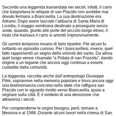
Secondo una leggenda tramandata nei secoli, infatti, il carro
che trasportava le reliquie di san Placido non avrebbe mai
dovuto fermarsi a Biancavilla. La sua destinazione era
Adrano. Dopo avere lasciato l’abbazia di Santa Maria di
Licodia, il viaggio sembrava destinato a proseguire senza
soste, quando, giunto alle porte del piccolo borgo etneo, il
mulo che trainava il carro si arrestò improvvisamente.
Gli uomini tentarono invano di farlo ripartire. Per alcuni fu
soltanto un episodio curioso. Per i biancavillesi, invece, quel
fatto rappresentò un segno della volontà del santo. Da allora
quel luogo venne chiamato “a Pidata di san Prazzitu”, dando
origine a un legame che ancora oggi continua a essere
custodito dalla comunità.
La leggenda, raccolta anche dall’antropologo Giuseppe
Pitrè, sopravvive nella memoria popolare e trova ancora oggi
una testimonianza concreta nella stele che raffigura san
Placido con lo sguardo rivolto verso Biancavilla, quasi a
vegliare sulla città. È il simbolo di una devozione che
attraversa i secoli.
Per comprenderne le origini bisogna, però, tornare a
Messina e al 1588. Durante alcuni lavori nella chiesa di San