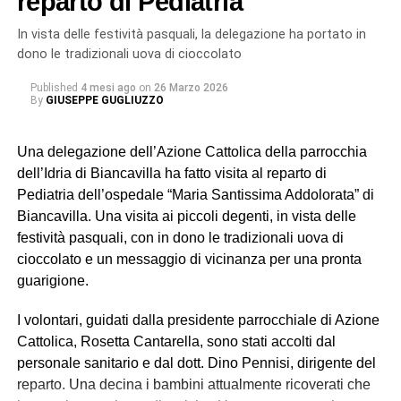
reparto di Pediatria
Rara e magnetica, Ornella Giusto incarna un’idea di arte
In vista delle festività pasquali, la delegazione ha portato in
che affonda le radici nella propria terra per aprirsi al
dono le tradizionali uova di cioccolato
mondo. Ed è forse proprio questo il segreto del suo
Published
4 mesi ago
on
26 Marzo 2026
fascino: una recitazione capace di essere insieme
By
GIUSEPPE GUGLIUZZO
delicata e potente, intima e universale.
Una delegazione dell’Azione Cattolica della parrocchia
L’Accademia, riferimento
dell’Idria di Biancavilla ha fatto visita al reparto di
culturale
Pediatria dell’ospedale “Maria Santissima Addolorata” di
Biancavilla. Una visita ai piccoli degenti, in vista delle
L’appuntamento di Biancavilla si inserisce nel calendario
festività pasquali, con in dono le tradizionali uova di
di attività che l’associazione porta avanti da ben sedici
cioccolato e un messaggio di vicinanza per una pronta
anni, confermandosi come uno dei punti di riferimento
guarigione.
culturali del territorio.
I volontari, guidati dalla presidente parrocchiale di Azione
L’esibizione dell’attrice è stata preceduta dall’incontro con
Cattolica, Rosetta Cantarella, sono stati accolti dal
del geologo Silvio Nucifora (che ha parlato dei rischi e
personale sanitario e dal dott. Dino Pennisi, dirigente del
della pericolosità geologica del nostro territorio nel suo
reparto. Una decina i bambini attualmente ricoverati che