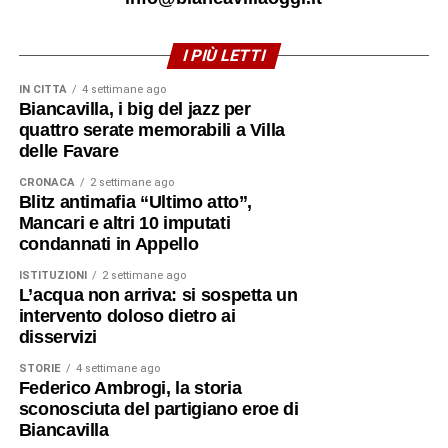
I PIÙ LETTI
IN CITTÀ
4 settimane ago
Biancavilla, i big del jazz per
quattro serate memorabili a Villa
delle Favare
CRONACA
2 settimane ago
Blitz antimafia “Ultimo atto”,
Mancari e altri 10 imputati
condannati in Appello
ISTITUZIONI
2 settimane ago
L’acqua non arriva: si sospetta un
intervento doloso dietro ai
disservizi
STORIE
4 settimane ago
Federico Ambrogi, la storia
sconosciuta del partigiano eroe di
Biancavilla