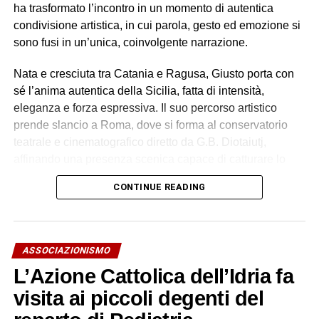
ha trasformato l’incontro in un momento di autentica
condivisione artistica, in cui parola, gesto ed emozione si
sono fusi in un’unica, coinvolgente narrazione.
Nata e cresciuta tra Catania e Ragusa, Giusto porta con
sé l’anima autentica della Sicilia, fatta di intensità,
eleganza e forza espressiva. Il suo percorso artistico
prende slancio a Roma, dove si forma al conservatorio
teatrale e cinematografico diretto da G.B. Diotaiutj,
affinando una presenza scenica capace di catturare lo
sguardo e lasciare il segno.
CONTINUE READING
Il suo talento la conduce presto su set importanti: nel 2004
entra in una produzione legata a Mel Gibson. Nel 2005
prende parte allo sceneggiato “L’onore e il rispetto” diretto
ASSOCIAZIONISMO
da Salvatore Samperi. Nel 2007 entra nel cast della serie
L’Azione Cattolica dell’Idria fa
“La squadra”, interpretando il ruolo di Nera Sardelli.
Esperienze che delineano un profilo artistico solido,
visita ai piccoli degenti del
costruito tra cinema e televisione.