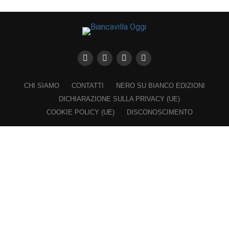
CHI SIAMO
CONTATTI
NERO SU BIANCO EDIZIONI
DICHIARAZIONE SULLA PRIVACY (UE)
COOKIE POLICY (UE)
DISCONOSCIMENTO
Registrazione al Tribunale di Catania n. 25/2016
PROPRIETARIO e EDITORE
Associazione Nero su Bianco ETS
Iscrizione al RUNTS n. 2305 del 23.6.2026
Iscrizione al ROC n. 36315 del 16.3.2021
Direttore responsabile: VITTORIO FIORENZA
━━━━━
Nel rispetto dei lettori e a garanzia della propria indipendenza,
"Biancavilla Oggi" non chiede e rifiuta finanziamenti, contributi,