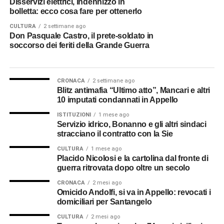
Disservizi elettrici, indennizzo in
bolletta: ecco cosa fare per ottenerlo
CULTURA
2 settimane ago
Don Pasquale Castro, il prete-soldato in
soccorso dei feriti della Grande Guerra
CRONACA
2 settimane ago
Blitz antimafia “Ultimo atto”, Mancari e altri
10 imputati condannati in Appello
ISTITUZIONI
1 mese ago
Servizio idrico, Bonanno e gli altri sindaci
stracciano il contratto con la Sie
CULTURA
1 mese ago
Placido Nicolosi e la cartolina dal fronte di
guerra ritrovata dopo oltre un secolo
CRONACA
2 mesi ago
Omicido Andolfi, si va in Appello: revocati i
domiciliari per Santangelo
CULTURA
2 mesi ago