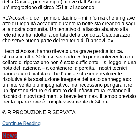
della Casina, per esempio) riceve dall’Acoset
un’integrazione di circa 25 litri al secondo.
«L’Acoset – dice il primo cittadino – mi informa che un grave
atto di illegalità accaduto durante la notte sta creando disagi
alla nostra comunità. Un tentativo di allaccio abusivo alla
rete idrica ha ridotto la portata della condotta Ciapparazzo,
che serve buona parte del territorio di Biancavilla».
I tecnici Acoset hanno rilevato una grave perdita idrica,
stimata in oltre 30 litri al secondo. «Un primo intervento con
collare di riparazione non è stato sufficiente – si legge in una
nota dell’azienda – a contenere la perdita. I nostri tecnici
hanno quindi valutato che l’unica soluzione realmente
risolutiva è la sostituzione integrale del tratto danneggiato:
un intervento più impegnativo, ma necessario per garantire
un ripristino sicuro e duraturo dell’infrastruttura, evitando il
rischio di nuovi cedimenti a breve termine». Il tempo previsto
per la riparazione è complessivamente di 24 ore.
© RIPRODUZIONE RISERVATA
Continue Reading
News