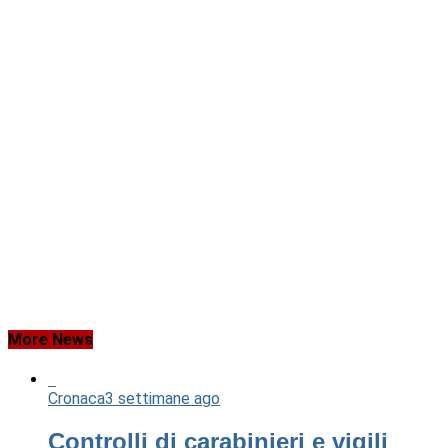
More News
Cronaca
3 settimane ago
Controlli di carabinieri e vigili