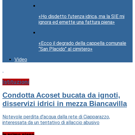
«Ho disdetto l’utenza idrica, ma la SIE mi
ignora ed emette una fattura piena»
«Ecco il degrado della cappella comunale
“San Placido” al cimitero»
Video
Istituzioni
Condotta Acoset bucata da ignoti,
disservizi idrici in mezza Biancavilla
Notevole perdita d'acqua dalla rete di Ciapparazzo,
interessata da un tentativo di allaccio abusivo
In primo piano