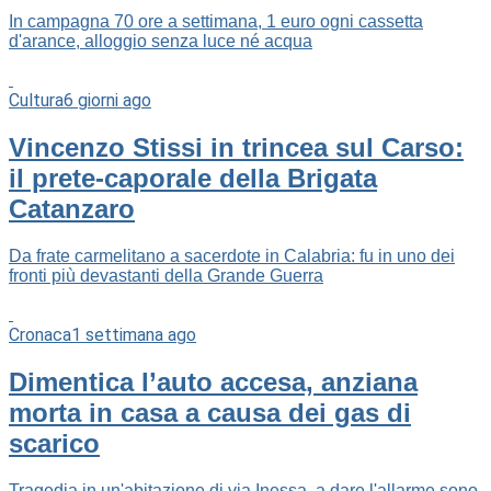
In campagna 70 ore a settimana, 1 euro ogni cassetta
d'arance, alloggio senza luce né acqua
Cultura
6 giorni ago
Vincenzo Stissi in trincea sul Carso:
il prete-caporale della Brigata
Catanzaro
Da frate carmelitano a sacerdote in Calabria: fu in uno dei
fronti più devastanti della Grande Guerra
Cronaca
1 settimana ago
Dimentica l’auto accesa, anziana
morta in casa a causa dei gas di
scarico
Tragedia in un'abitazione di via Inessa, a dare l'allarme sono