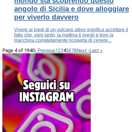
mondo sta scoprendo questo
angolo di Sicilia e dove alloggiare
per viverlo davvero
Vivere ai piedi di un vulcano attivo significa accettare il
fatto che, ogni tanto, la mattina ti svegli e trovi la
macchina completamente ricoperta di cenere...
Page 4 of 1940
‹ Previous
1
2
3
4
5
6
7
8
Next ›
Last »