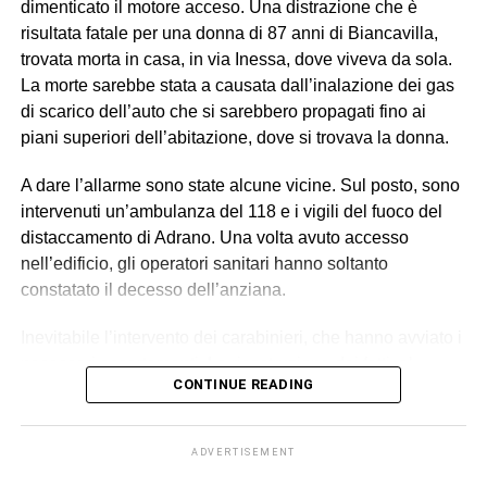
dimenticato il motore acceso. Una distrazione che è
presentazione alla polizia giudiziaria) eseguivano gli
risultata fatale per una donna di 87 anni di Biancavilla,
ordini e svolgevano funzioni di controllo sul campo,
trovata morta in casa, in via Inessa, dove viveva da sola.
vigilando sull’attività dei lavoratori, imponendo ritmi e
La morte sarebbe stata a causata dall’inalazione dei gas
carichi sproporzionati con “modalità intimidatorie”. Erano
di scarico dell’auto che si sarebbero propagati fino ai
loro a gestire anche l’alloggio fatiscente (privo di luce e
piani superiori dell’abitazione, dove si trovava la donna.
acqua) imposto ai lavoratori, trattenendone le somme
relative all’affitto dal salario e minacciando gli stessi di
A dare l’allarme sono state alcune vicine. Sul posto, sono
allontanarli se non avessero accettato tali condizioni,
intervenuti un’ambulanza del 118 e i vigili del fuoco del
contribuendo così a mantenere le condizioni di
distaccamento di Adrano. Una volta avuto accesso
sfruttamento e dipendenza economica e abitativa.
nell’edificio, gli operatori sanitari hanno soltanto
constatato il decesso dell’anziana.
© RIPRODUZIONE RISERVATA
Inevitabile l’intervento dei carabinieri, che hanno avviato i
necessari accertamenti. La ricostruzione dei fatti, al
CONTINUE READING
momento, suggerisce l’ipotesi della disgrazia: il motore
dell’auto dimenticato acceso, le esalazioni dei fumi dalla
marmitta, la diffusione dei gas in tutta la casa e
ADVERTISEMENT
l’intossicazione mortale per la donna. La salma è a