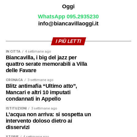
WhatsApp 095.2935230
info@biancavillaoggi.it
I PIÙ LETTI
IN CITTÀ
4 settimane ago
Biancavilla, i big del jazz per
quattro serate memorabili a Villa
delle Favare
CRONACA
3 settimane ago
Blitz antimafia “Ultimo atto”,
Mancari e altri 10 imputati
condannati in Appello
ISTITUZIONI
3 settimane ago
L’acqua non arriva: si sospetta un
intervento doloso dietro ai
disservizi
STORIE
4 settimane ago