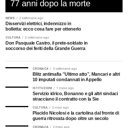
77 anni dopo la morte
NEWS
2 settimane ago
Disservizi elettrici, indennizzo in
bolletta: ecco cosa fare per ottenerlo
CULTURA
2 settimane ago
Don Pasquale Castro, il prete-soldato in
soccorso dei feriti della Grande Guerra
CRONACA
3 settimane ago
Blitz antimafia “Ultimo atto”, Mancari e altri
10 imputati condannati in Appello
ISTITUZIONI
1 mese ago
Servizio idrico, Bonanno e gli altri sindaci
stracciano il contratto con la Sie
CULTURA
2 mesi ago
Placido Nicolosi e la cartolina dal fronte di
guerra ritrovata dopo oltre un secolo
CRONACA
2 mesi ago