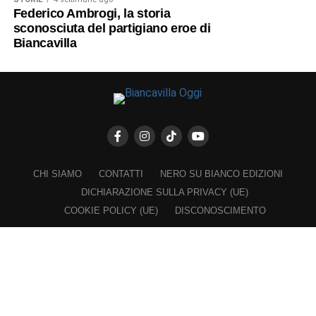
Federico Ambrogi, la storia
sconosciuta del partigiano eroe di
Biancavilla
CHI SIAMO
CONTATTI
NERO SU BIANCO EDIZIONI
DICHIARAZIONE SULLA PRIVACY (UE)
COOKIE POLICY (UE)
DISCONOSCIMENTO
Registrazione al Tribunale di Catania n. 25/2016
PROPRIETARIO e EDITORE
Associazione Nero su Bianco ETS
Iscrizione al RUNTS n. 2305 del 23.6.2026
Iscrizione al ROC n. 36315 del 16.3.2021