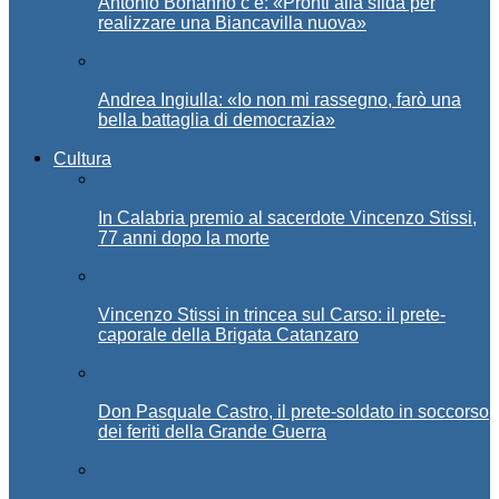
Antonio Bonanno c’è: «Pronti alla sfida per
realizzare una Biancavilla nuova»
Andrea Ingiulla: «Io non mi rassegno, farò una
bella battaglia di democrazia»
Cultura
In Calabria premio al sacerdote Vincenzo Stissi,
77 anni dopo la morte
Vincenzo Stissi in trincea sul Carso: il prete-
caporale della Brigata Catanzaro
Don Pasquale Castro, il prete-soldato in soccorso
dei feriti della Grande Guerra