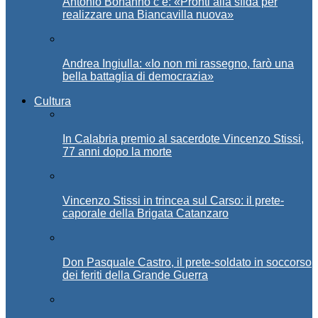
Antonio Bonanno c’è: «Pronti alla sfida per
realizzare una Biancavilla nuova»
Andrea Ingiulla: «Io non mi rassegno, farò una
bella battaglia di democrazia»
Cultura
In Calabria premio al sacerdote Vincenzo Stissi,
77 anni dopo la morte
Vincenzo Stissi in trincea sul Carso: il prete-
caporale della Brigata Catanzaro
Don Pasquale Castro, il prete-soldato in soccorso
dei feriti della Grande Guerra