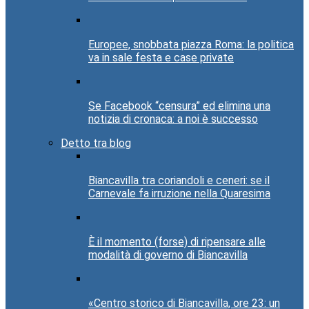
Europee, snobbata piazza Roma: la politica
va in sale festa e case private
Se Facebook “censura” ed elimina una
notizia di cronaca: a noi è successo
Detto tra blog
Biancavilla tra coriandoli e ceneri: se il
Carnevale fa irruzione nella Quaresima
È il momento (forse) di ripensare alle
modalità di governo di Biancavilla
«Centro storico di Biancavilla, ore 23: un