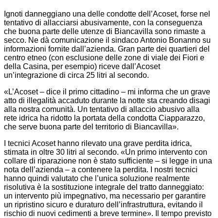
Ignoti danneggiano una delle condotte dell’Acoset, forse nel
tentativo di allacciarsi abusivamente, con la conseguenza
che buona parte delle utenze di Biancavilla sono rimaste a
secco. Ne dà comunicazione il sindaco Antonio Bonanno su
informazioni fornite dall’azienda. Gran parte dei quartieri del
centro etneo (con esclusione delle zone di viale dei Fiori e
della Casina, per esempio) riceve dall’Acoset
un’integrazione di circa 25 litri al secondo.
«L’Acoset – dice il primo cittadino – mi informa che un grave
atto di illegalità accaduto durante la notte sta creando disagi
alla nostra comunità. Un tentativo di allaccio abusivo alla
rete idrica ha ridotto la portata della condotta Ciapparazzo,
che serve buona parte del territorio di Biancavilla».
I tecnici Acoset hanno rilevato una grave perdita idrica,
stimata in oltre 30 litri al secondo. «Un primo intervento con
collare di riparazione non è stato sufficiente – si legge in una
nota dell’azienda – a contenere la perdita. I nostri tecnici
hanno quindi valutato che l’unica soluzione realmente
risolutiva è la sostituzione integrale del tratto danneggiato:
un intervento più impegnativo, ma necessario per garantire
un ripristino sicuro e duraturo dell’infrastruttura, evitando il
rischio di nuovi cedimenti a breve termine». Il tempo previsto