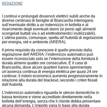
REDAZIONE
I continui e prolungati disservizi elettrici subiti anche da
diverse centinaia di famiglie di Biancavilla interrogano
sull’eventuale diritto a un indennizzo in bolletta e al
risarcimento degli eventuali danni (si pensi agli alimenti
scongelati buttati via o ad elettrodomestici inutilizzabili).
L’ultima parola, comunque, spetta all’Autorità di regolazione
per energia, reti e ambiente (ARERA).
Il primo requisito da conoscere è quello previsto dalla
regolazione dell’ARERA: l’indennizzo automatico può
essere riconosciuto solo se l’interruzione della fornitura è
durata almeno quattro ore consecutive. È il caso di
Biancavilla, dove alcuni quartieri hanno sperimentato
un’assenza continua di energia elettrica per quasi 24 ore
continue. Il ristoro economico aumenta progressivamente in
relazione alla durata del blackout, secondo i criteri fissati
dall’Autorità.
L’indennizzo automatico riguarda le utenze domestiche in
bassa tensione e viene accreditato direttamente nella
bolletta dell’energia, senza che il cliente debba presentare
alcuna domanda. L’importo varia in base alla durata