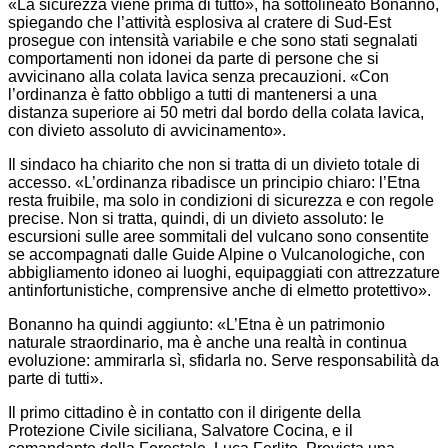
«La sicurezza viene prima di tutto», ha sottolineato Bonanno,
spiegando che l’attività esplosiva al cratere di Sud-Est
prosegue con intensità variabile e che sono stati segnalati
comportamenti non idonei da parte di persone che si
avvicinano alla colata lavica senza precauzioni. «Con
l’ordinanza è fatto obbligo a tutti di mantenersi a una
distanza superiore ai 50 metri dal bordo della colata lavica,
con divieto assoluto di avvicinamento».
Il sindaco ha chiarito che non si tratta di un divieto totale di
accesso. «L’ordinanza ribadisce un principio chiaro: l’Etna
resta fruibile, ma solo in condizioni di sicurezza e con regole
precise. Non si tratta, quindi, di un divieto assoluto: le
escursioni sulle aree sommitali del vulcano sono consentite
se accompagnati dalle Guide Alpine o Vulcanologiche, con
abbigliamento idoneo ai luoghi, equipaggiati con attrezzature
antinfortunistiche, comprensive anche di elmetto protettivo».
Bonanno ha quindi aggiunto: «L’Etna è un patrimonio
naturale straordinario, ma è anche una realtà in continua
evoluzione: ammirarla sì, sfidarla no. Serve responsabilità da
parte di tutti».
Il primo cittadino è in contatto con il dirigente della
Protezione Civile siciliana, Salvatore Cocina, e il