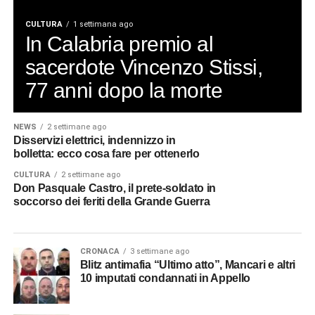
CULTURA
1 settimana ago
In Calabria premio al
sacerdote Vincenzo Stissi,
77 anni dopo la morte
NEWS
2 settimane ago
Disservizi elettrici, indennizzo in
bolletta: ecco cosa fare per ottenerlo
CULTURA
2 settimane ago
Don Pasquale Castro, il prete-soldato in
soccorso dei feriti della Grande Guerra
CRONACA
3 settimane ago
Blitz antimafia “Ultimo atto”, Mancari e altri
10 imputati condannati in Appello