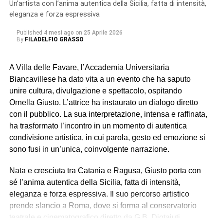
Un’artista con l’anima autentica della Sicilia, fatta di intensità,
eleganza e forza espressiva
Published
4 mesi ago
on
25 Aprile 2026
By
FILADELFIO GRASSO
A Villa delle Favare, l’Accademia Universitaria
Biancavillese ha dato vita a un evento che ha saputo
unire cultura, divulgazione e spettacolo, ospitando
Ornella Giusto. L’attrice ha instaurato un dialogo diretto
con il pubblico. La sua interpretazione, intensa e raffinata,
ha trasformato l’incontro in un momento di autentica
condivisione artistica, in cui parola, gesto ed emozione si
sono fusi in un’unica, coinvolgente narrazione.
Nata e cresciuta tra Catania e Ragusa, Giusto porta con
sé l’anima autentica della Sicilia, fatta di intensità,
eleganza e forza espressiva. Il suo percorso artistico
prende slancio a Roma, dove si forma al conservatorio
teatrale e cinematografico diretto da G.B. Diotaiutj,