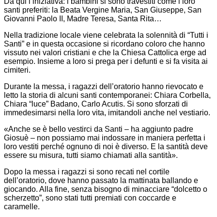
Da qui l’iniziativa: i bambini si sono travestiti come i loro
santi preferiti: la Beata Vergine Maria, San Giuseppe, San
Giovanni Paolo II, Madre Teresa, Santa Rita…
Nella tradizione locale viene celebrata la solennità di “Tutti i
Santi” e in questa occasione si ricordano coloro che hanno
vissuto nei valori cristiani e che la Chiesa Cattolica erge ad
esempio. Insieme a loro si prega per i defunti e si fa visita ai
cimiteri.
Durante la messa, i ragazzi dell’oratorio hanno rievocato e
letto la storia di alcuni santi contemporanei: Chiara Corbella,
Chiara “luce” Badano, Carlo Acutis. Si sono sforzati di
immedesimarsi nella loro vita, imitandoli anche nel vestiario.
«Anche se è bello vestirci da Santi – ha aggiunto padre
Giosuè – non possiamo mai indossare in maniera perfetta i
loro vestiti perché ognuno di noi è diverso. E la santità deve
essere su misura, tutti siamo chiamati alla santità».
Dopo la messa i ragazzi si sono recati nel cortile
dell’oratorio, dove hanno passato la mattinata ballando e
giocando. Alla fine, senza bisogno di minacciare “dolcetto o
scherzetto”, sono stati tutti premiati con coccarde e
caramelle.