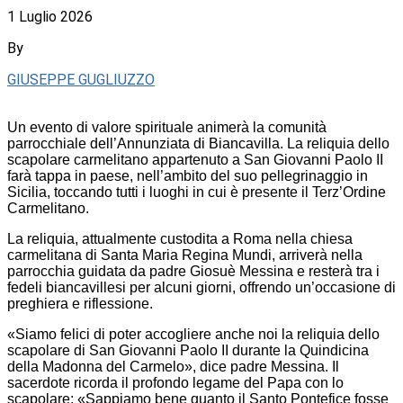
1 Luglio 2026
By
GIUSEPPE GUGLIUZZO
Un evento di valore spirituale animerà la comunità
parrocchiale dell’Annunziata di Biancavilla. La reliquia dello
scapolare carmelitano appartenuto a San Giovanni Paolo II
farà tappa in paese, nell’ambito del suo pellegrinaggio in
Sicilia, toccando tutti i luoghi in cui è presente il Terz’Ordine
Carmelitano.
La reliquia, attualmente custodita a Roma nella chiesa
carmelitana di Santa Maria Regina Mundi, arriverà nella
parrocchia guidata da padre Giosuè Messina e resterà tra i
fedeli biancavillesi per alcuni giorni, offrendo un’occasione di
preghiera e riflessione.
«Siamo felici di poter accogliere anche noi la reliquia dello
scapolare di San Giovanni Paolo II durante la Quindicina
della Madonna del Carmelo», dice padre Messina. Il
sacerdote ricorda il profondo legame del Papa con lo
scapolare: «Sappiamo bene quanto il Santo Pontefice fosse