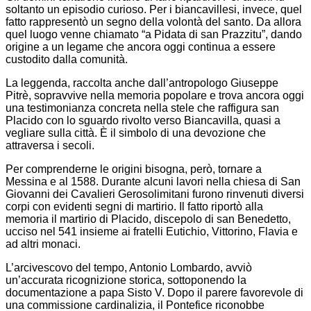
soltanto un episodio curioso. Per i biancavillesi, invece, quel
fatto rappresentò un segno della volontà del santo. Da allora
quel luogo venne chiamato “a Pidata di san Prazzitu”, dando
origine a un legame che ancora oggi continua a essere
custodito dalla comunità.
La leggenda, raccolta anche dall’antropologo Giuseppe
Pitrè, sopravvive nella memoria popolare e trova ancora oggi
una testimonianza concreta nella stele che raffigura san
Placido con lo sguardo rivolto verso Biancavilla, quasi a
vegliare sulla città. È il simbolo di una devozione che
attraversa i secoli.
Per comprenderne le origini bisogna, però, tornare a
Messina e al 1588. Durante alcuni lavori nella chiesa di San
Giovanni dei Cavalieri Gerosolimitani furono rinvenuti diversi
corpi con evidenti segni di martirio. Il fatto riportò alla
memoria il martirio di Placido, discepolo di san Benedetto,
ucciso nel 541 insieme ai fratelli Eutichio, Vittorino, Flavia e
ad altri monaci.
L’arcivescovo del tempo, Antonio Lombardo, avviò
un’accurata ricognizione storica, sottoponendo la
documentazione a papa Sisto V. Dopo il parere favorevole di
una commissione cardinalizia, il Pontefice riconobbe