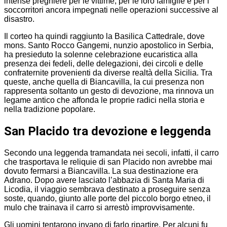
intense preghiere per le vittime, per le loro famiglie e per i
soccorritori ancora impegnati nelle operazioni successive al
disastro.
Il corteo ha quindi raggiunto la Basilica Cattedrale, dove
mons. Santo Rocco Gangemi, nunzio apostolico in Serbia,
ha presieduto la solenne celebrazione eucaristica alla
presenza dei fedeli, delle delegazioni, dei circoli e delle
confraternite provenienti da diverse realtà della Sicilia. Tra
queste, anche quella di Biancavilla, la cui presenza non
rappresenta soltanto un gesto di devozione, ma rinnova un
legame antico che affonda le proprie radici nella storia e
nella tradizione popolare.
San Placido tra devozione e leggenda
Secondo una leggenda tramandata nei secoli, infatti, il carro
che trasportava le reliquie di san Placido non avrebbe mai
dovuto fermarsi a Biancavilla. La sua destinazione era
Adrano. Dopo avere lasciato l’abbazia di Santa Maria di
Licodia, il viaggio sembrava destinato a proseguire senza
soste, quando, giunto alle porte del piccolo borgo etneo, il
mulo che trainava il carro si arrestò improvvisamente.
Gli uomini tentarono invano di farlo ripartire. Per alcuni fu