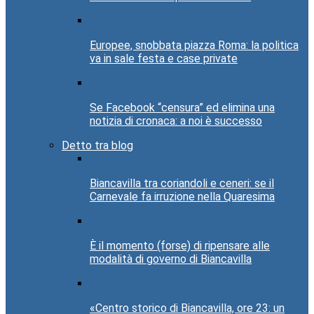
Europee, snobbata piazza Roma: la politica
va in sale festa e case private
Se Facebook “censura” ed elimina una
notizia di cronaca: a noi è successo
Detto tra blog
Biancavilla tra coriandoli e ceneri: se il
Carnevale fa irruzione nella Quaresima
È il momento (forse) di ripensare alle
modalità di governo di Biancavilla
«Centro storico di Biancavilla, ore 23: un