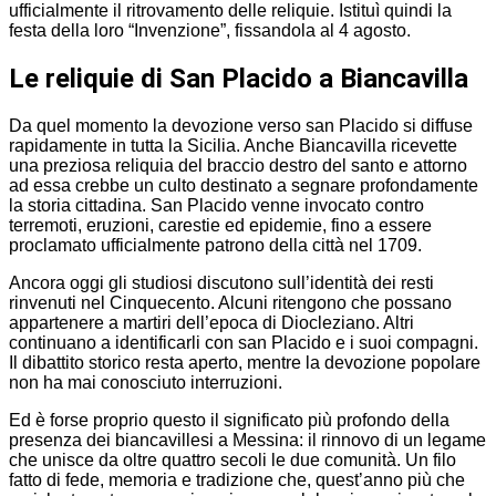
ufficialmente il ritrovamento delle reliquie. Istituì quindi la
festa della loro “Invenzione”, fissandola al 4 agosto.
Le reliquie di San Placido a Biancavilla
Da quel momento la devozione verso san Placido si diffuse
rapidamente in tutta la Sicilia. Anche Biancavilla ricevette
una preziosa reliquia del braccio destro del santo e attorno
ad essa crebbe un culto destinato a segnare profondamente
la storia cittadina. San Placido venne invocato contro
terremoti, eruzioni, carestie ed epidemie, fino a essere
proclamato ufficialmente patrono della città nel 1709.
Ancora oggi gli studiosi discutono sull’identità dei resti
rinvenuti nel Cinquecento. Alcuni ritengono che possano
appartenere a martiri dell’epoca di Diocleziano. Altri
continuano a identificarli con san Placido e i suoi compagni.
Il dibattito storico resta aperto, mentre la devozione popolare
non ha mai conosciuto interruzioni.
Ed è forse proprio questo il significato più profondo della
presenza dei biancavillesi a Messina: il rinnovo di un legame
che unisce da oltre quattro secoli le due comunità. Un filo
fatto di fede, memoria e tradizione che, quest’anno più che