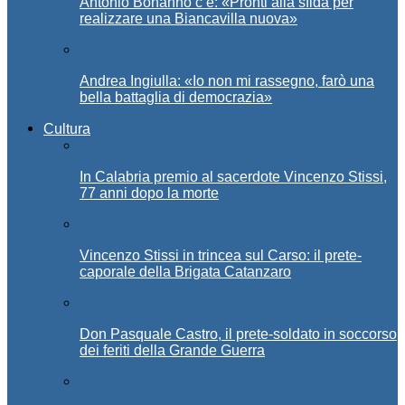
Antonio Bonanno c’è: «Pronti alla sfida per
realizzare una Biancavilla nuova»
Andrea Ingiulla: «Io non mi rassegno, farò una
bella battaglia di democrazia»
Cultura
In Calabria premio al sacerdote Vincenzo Stissi,
77 anni dopo la morte
Vincenzo Stissi in trincea sul Carso: il prete-
caporale della Brigata Catanzaro
Don Pasquale Castro, il prete-soldato in soccorso
dei feriti della Grande Guerra