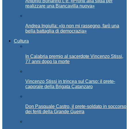
Antonio Bonanno c’è: «Pronti alla sfida per
realizzare una Biancavilla nuova»
Andrea Ingiulla: «Io non mi rassegno, farò una
bella battaglia di democrazia»
Cultura
In Calabria premio al sacerdote Vincenzo Stissi,
77 anni dopo la morte
Vincenzo Stissi in trincea sul Carso: il prete-
caporale della Brigata Catanzaro
Don Pasquale Castro, il prete-soldato in soccorso
dei feriti della Grande Guerra