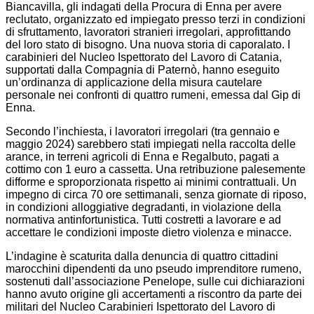
Biancavilla, gli indagati della Procura di Enna per avere
reclutato, organizzato ed impiegato presso terzi in condizioni
di sfruttamento, lavoratori stranieri irregolari, approfittando
del loro stato di bisogno. Una nuova storia di caporalato. I
carabinieri del Nucleo Ispettorato del Lavoro di Catania,
supportati dalla Compagnia di Paternò, hanno eseguito
un’ordinanza di applicazione della misura cautelare
personale nei confronti di quattro rumeni, emessa dal Gip di
Enna.
Secondo l’inchiesta, i lavoratori irregolari (tra gennaio e
maggio 2024) sarebbero stati impiegati nella raccolta delle
arance, in terreni agricoli di Enna e Regalbuto, pagati a
cottimo con 1 euro a cassetta. Una retribuzione palesemente
difforme e sproporzionata rispetto ai minimi contrattuali. Un
impegno di circa 70 ore settimanali, senza giornate di riposo,
in condizioni alloggiative degradanti, in violazione della
normativa antinfortunistica. Tutti costretti a lavorare e ad
accettare le condizioni imposte dietro violenza e minacce.
L’indagine è scaturita dalla denuncia di quattro cittadini
marocchini dipendenti da uno pseudo imprenditore rumeno,
sostenuti dall’associazione Penelope, sulle cui dichiarazioni
hanno avuto origine gli accertamenti a riscontro da parte dei
militari del Nucleo Carabinieri Ispettorato del Lavoro di