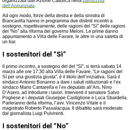
organizzata dall’Azione Cattolica nella
parrocchia
dell’Annunziata
.
Ad ogni modo, forze della destra e della sinistra di
Biancavilla hanno in programma due distinti incontri a
sostegno, rispettivamente, delle ragioni del “Sì” delle ragioni
del “No” alla riforma del governo Meloni. Le prime danno
appuntamento a Villa delle Favare, le altre in una saletta di
un bar.
I sostenitori del “Sì”
Il primo incontro, a sostegno del del “Sì”, si terrà sabato 14
marzo alle ore 17.30 alla Villa delle Favare. “Le ragioni del
Sì per una giustizia giusta”, è il titolo dell’iniziativa. Sarà il
sindaco Antonio Bonanno a dare i saluti istituzionali e l’ex
sindaco Mario Cantarella e l’ex deputato all’Ars, Nino
D’Asero, ad introdurre i lavori. Interventi il senatore Salvo
Pogliese e i deputati Giuseppe Castiglione e Luca Sbardella.
Parleranno della riforma, l’avv. Vincenzo Vitale e il
magistrato Roberto Passalacqua. Il dibattito sarà moderato
dal giornalista Luigi Pulvirenti.
I sostenitori del “No”