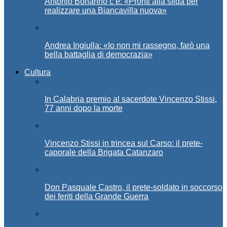
Antonio Bonanno c’è: «Pronti alla sfida per
realizzare una Biancavilla nuova»
Andrea Ingiulla: «Io non mi rassegno, farò una
bella battaglia di democrazia»
Cultura
In Calabria premio al sacerdote Vincenzo Stissi,
77 anni dopo la morte
Vincenzo Stissi in trincea sul Carso: il prete-
caporale della Brigata Catanzaro
Don Pasquale Castro, il prete-soldato in soccorso
dei feriti della Grande Guerra