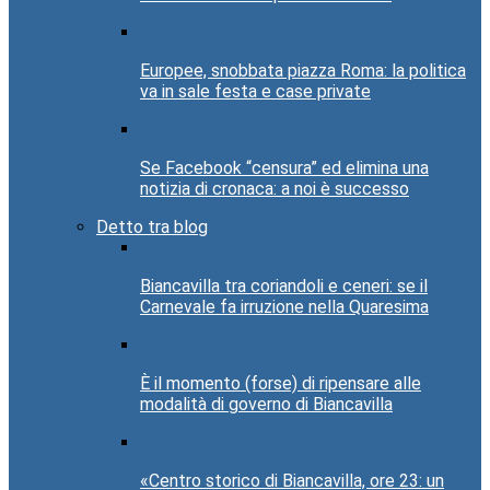
Europee, snobbata piazza Roma: la politica
va in sale festa e case private
Se Facebook “censura” ed elimina una
notizia di cronaca: a noi è successo
Detto tra blog
Biancavilla tra coriandoli e ceneri: se il
Carnevale fa irruzione nella Quaresima
È il momento (forse) di ripensare alle
modalità di governo di Biancavilla
«Centro storico di Biancavilla, ore 23: un