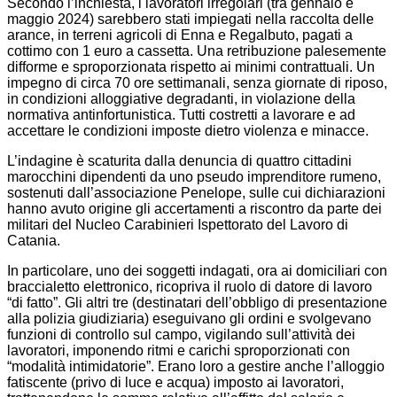
Secondo l’inchiesta, i lavoratori irregolari (tra gennaio e
maggio 2024) sarebbero stati impiegati nella raccolta delle
arance, in terreni agricoli di Enna e Regalbuto, pagati a
cottimo con 1 euro a cassetta. Una retribuzione palesemente
difforme e sproporzionata rispetto ai minimi contrattuali. Un
impegno di circa 70 ore settimanali, senza giornate di riposo,
in condizioni alloggiative degradanti, in violazione della
normativa antinfortunistica. Tutti costretti a lavorare e ad
accettare le condizioni imposte dietro violenza e minacce.
L’indagine è scaturita dalla denuncia di quattro cittadini
marocchini dipendenti da uno pseudo imprenditore rumeno,
sostenuti dall’associazione Penelope, sulle cui dichiarazioni
hanno avuto origine gli accertamenti a riscontro da parte dei
militari del Nucleo Carabinieri Ispettorato del Lavoro di
Catania.
In particolare, uno dei soggetti indagati, ora ai domiciliari con
braccialetto elettronico, ricopriva il ruolo di datore di lavoro
“di fatto”. Gli altri tre (destinatari dell’obbligo di presentazione
alla polizia giudiziaria) eseguivano gli ordini e svolgevano
funzioni di controllo sul campo, vigilando sull’attività dei
lavoratori, imponendo ritmi e carichi sproporzionati con
“modalità intimidatorie”. Erano loro a gestire anche l’alloggio
fatiscente (privo di luce e acqua) imposto ai lavoratori,