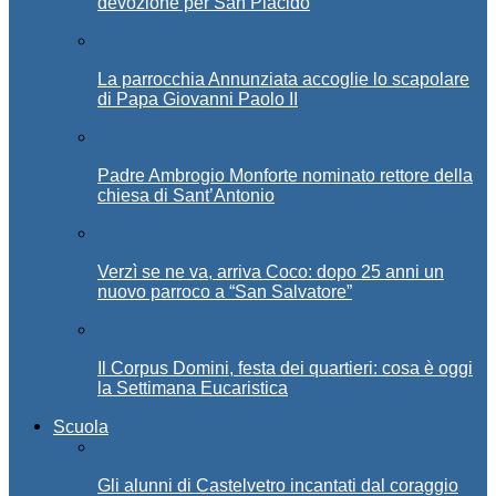
devozione per San Placido
La parrocchia Annunziata accoglie lo scapolare
di Papa Giovanni Paolo II
Padre Ambrogio Monforte nominato rettore della
chiesa di Sant’Antonio
Verzì se ne va, arriva Coco: dopo 25 anni un
nuovo parroco a “San Salvatore”
Il Corpus Domini, festa dei quartieri: cosa è oggi
la Settimana Eucaristica
Scuola
Gli alunni di Castelvetro incantati dal coraggio