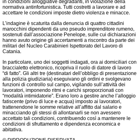
in condizioni alloggiative degradanti, in violazione della
normativa antinfortunistica. Tutti costretti a lavorare e ad
accettare le condizioni imposte dietro violenza e minacce.
L’indagine è scaturita dalla denuncia di quattro cittadini
marocchini dipendenti da uno pseudo imprenditore rumeno,
sostenuti dall’associazione Penelope, sulle cui dichiarazioni
hanno avuto origine gli accertamenti a riscontro da parte dei
militari del Nucleo Carabinieri Ispettorato del Lavoro di
Catania.
In particolare, uno dei soggetti indagati, ora ai domiciliari con
braccialetto elettronico, ricopriva il ruolo di datore di lavoro
“di fatto”. Gli altri tre (destinatari dell’obbligo di presentazione
alla polizia giudiziaria) eseguivano gli ordini e svolgevano
funzioni di controllo sul campo, vigilando sull’attività dei
lavoratori, imponendo ritmi e carichi sproporzionati con
“modalità intimidatorie”. Erano loro a gestire anche l’alloggio
fatiscente (privo di luce e acqua) imposto ai lavoratori,
trattenendone le somme relative all’affitto dal salario e
minacciando gli stessi di allontanarli se non avessero
accettato tali condizioni, contribuendo così a mantenere le
condizioni di sfruttamento e dipendenza economica e
abitativa.