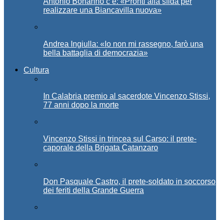
Antonio Bonanno c’è: «Pronti alla sfida per
realizzare una Biancavilla nuova»
Andrea Ingiulla: «Io non mi rassegno, farò una
bella battaglia di democrazia»
Cultura
In Calabria premio al sacerdote Vincenzo Stissi,
77 anni dopo la morte
Vincenzo Stissi in trincea sul Carso: il prete-
caporale della Brigata Catanzaro
Don Pasquale Castro, il prete-soldato in soccorso
dei feriti della Grande Guerra