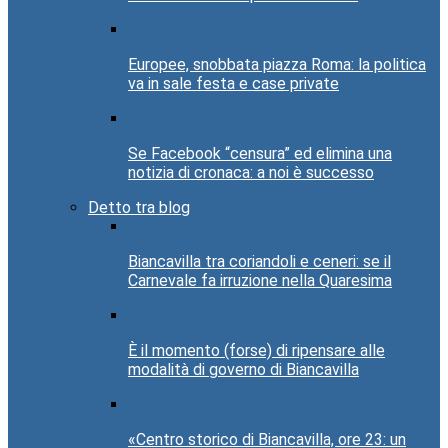
Europee, snobbata piazza Roma: la politica
va in sale festa e case private
Se Facebook “censura” ed elimina una
notizia di cronaca: a noi è successo
Detto tra blog
Biancavilla tra coriandoli e ceneri: se il
Carnevale fa irruzione nella Quaresima
È il momento (forse) di ripensare alle
modalità di governo di Biancavilla
«Centro storico di Biancavilla, ore 23: un