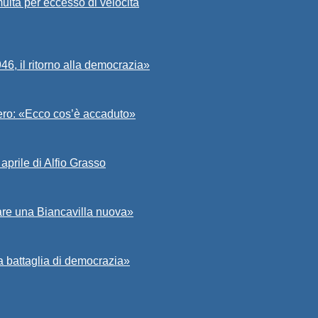
ulta per eccesso di velocità
6, il ritorno alla democrazia»
Asero: «Ecco cos’è accaduto»
aprile di Alfio Grasso
zare una Biancavilla nuova»
a battaglia di democrazia»