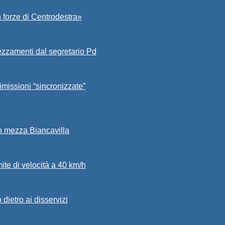
 forze di Centrodestra»
ezzamenti dal segretario Pd
imissioni “sincronizzate”
in mezza Biancavilla
mite di velocità a 40 km/h
dietro ai disservizi