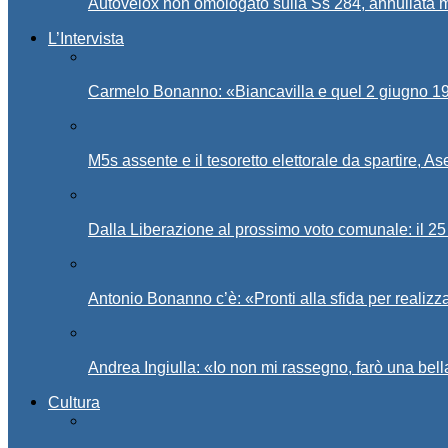
Autovelox non omologato sulla Ss 284, annullata m
L’Intervista
Carmelo Bonanno: «Biancavilla e quel 2 giugno 194
M5s assente e il tesoretto elettorale da spartire, 
Dalla Liberazione al prossimo voto comunale: il 25 
Antonio Bonanno c’è: «Pronti alla sfida per realiz
Andrea Ingiulla: «Io non mi rassegno, farò una bell
Cultura