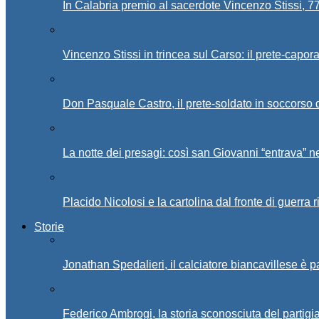
In Calabria premio al sacerdote Vincenzo Stissi, 7
Vincenzo Stissi in trincea sul Carso: il prete-capor
Don Pasquale Castro, il prete-soldato in soccorso d
La notte dei presagi: così san Giovanni “entrava” ne
Placido Nicolosi e la cartolina dal fronte di guerra 
Storie
Jonathan Spedalieri, il calciatore biancavillese è 
Federico Ambrogi, la storia sconosciuta del partigi