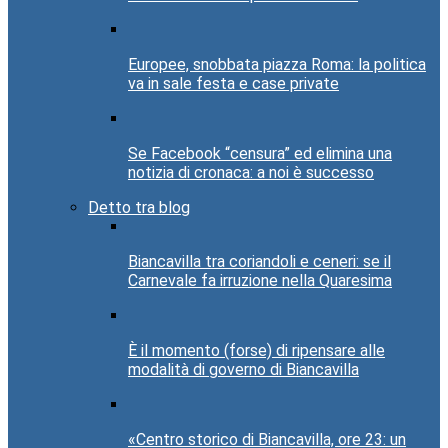
Europee, snobbata piazza Roma: la politica
va in sale festa e case private
Se Facebook “censura” ed elimina una
notizia di cronaca: a noi è successo
Detto tra blog
Biancavilla tra coriandoli e ceneri: se il
Carnevale fa irruzione nella Quaresima
È il momento (forse) di ripensare alle
modalità di governo di Biancavilla
«Centro storico di Biancavilla, ore 23: un