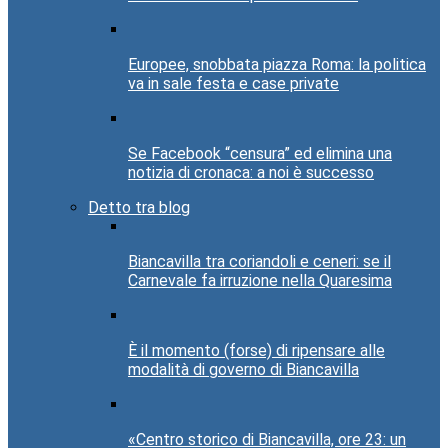
Europee, snobbata piazza Roma: la politica
va in sale festa e case private
Se Facebook “censura” ed elimina una
notizia di cronaca: a noi è successo
Detto tra blog
Biancavilla tra coriandoli e ceneri: se il
Carnevale fa irruzione nella Quaresima
È il momento (forse) di ripensare alle
modalità di governo di Biancavilla
«Centro storico di Biancavilla, ore 23: un