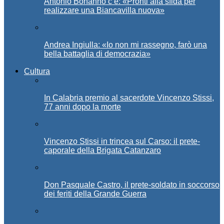
Antonio Bonanno c’è: «Pronti alla sfida per
realizzare una Biancavilla nuova»
Andrea Ingiulla: «Io non mi rassegno, farò una
bella battaglia di democrazia»
Cultura
In Calabria premio al sacerdote Vincenzo Stissi,
77 anni dopo la morte
Vincenzo Stissi in trincea sul Carso: il prete-
caporale della Brigata Catanzaro
Don Pasquale Castro, il prete-soldato in soccorso
dei feriti della Grande Guerra