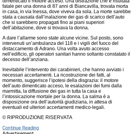
dimenticato il motore acceso. Una distrazione che è risultata
fatale per una donna di 87 anni di Biancavilla, trovata morta
in casa, in via Inessa, dove viveva da sola. La morte sarebbe
stata a causata dall’inalazione dei gas di scarico dell’auto
che si sarebbero propagati fino ai piani superiori
dell’abitazione, dove si trovava la donna.
A dare l’allarme sono state alcune vicine. Sul posto, sono
intervenuti un’ambulanza del 118 e i vigili del fuoco del
distaccamento di Adrano. Una volta avuto accesso
nell’edificio, gli operatori sanitari hanno soltanto constatato il
decesso dell’anziana.
Inevitabile l’intervento dei carabinieri, che hanno avviato i
necessari accertamenti. La ricostruzione dei fatti, al
momento, suggerisce l’ipotesi della disgrazia: il motore
dell’auto dimenticato acceso, le esalazioni dei fumi dalla
marmitta, la diffusione dei gas in tutta la casa e
l’intossicazione mortale per la donna. La salma è a
disposizione ora dell’autorità giudiziaria, in attesa di
eventuali ed ulteriori accertamenti medico-legali.
© RIPRODUZIONE RISERVATA
Continue Reading
Advertisement