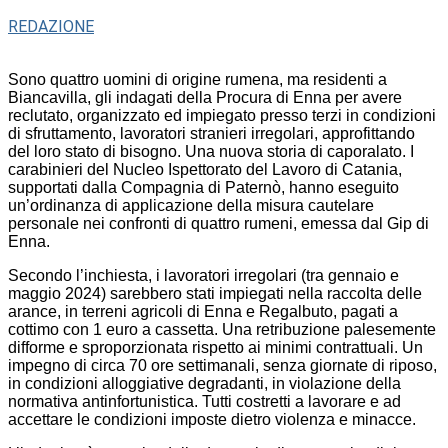
REDAZIONE
Sono quattro uomini di origine rumena, ma residenti a
Biancavilla, gli indagati della Procura di Enna per avere
reclutato, organizzato ed impiegato presso terzi in condizioni
di sfruttamento, lavoratori stranieri irregolari, approfittando
del loro stato di bisogno. Una nuova storia di caporalato. I
carabinieri del Nucleo Ispettorato del Lavoro di Catania,
supportati dalla Compagnia di Paternò, hanno eseguito
un’ordinanza di applicazione della misura cautelare
personale nei confronti di quattro rumeni, emessa dal Gip di
Enna.
Secondo l’inchiesta, i lavoratori irregolari (tra gennaio e
maggio 2024) sarebbero stati impiegati nella raccolta delle
arance, in terreni agricoli di Enna e Regalbuto, pagati a
cottimo con 1 euro a cassetta. Una retribuzione palesemente
difforme e sproporzionata rispetto ai minimi contrattuali. Un
impegno di circa 70 ore settimanali, senza giornate di riposo,
in condizioni alloggiative degradanti, in violazione della
normativa antinfortunistica. Tutti costretti a lavorare e ad
accettare le condizioni imposte dietro violenza e minacce.