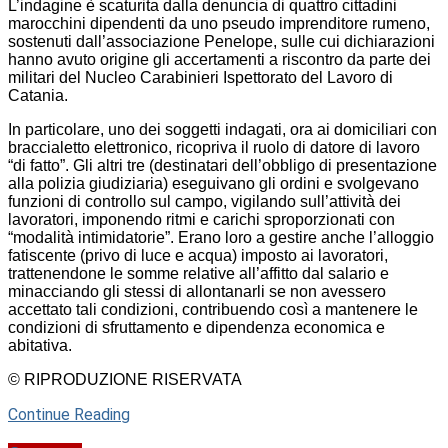
L’indagine è scaturita dalla denuncia di quattro cittadini
marocchini dipendenti da uno pseudo imprenditore rumeno,
sostenuti dall’associazione Penelope, sulle cui dichiarazioni
hanno avuto origine gli accertamenti a riscontro da parte dei
militari del Nucleo Carabinieri Ispettorato del Lavoro di
Catania.
In particolare, uno dei soggetti indagati, ora ai domiciliari con
braccialetto elettronico, ricopriva il ruolo di datore di lavoro
“di fatto”. Gli altri tre (destinatari dell’obbligo di presentazione
alla polizia giudiziaria) eseguivano gli ordini e svolgevano
funzioni di controllo sul campo, vigilando sull’attività dei
lavoratori, imponendo ritmi e carichi sproporzionati con
“modalità intimidatorie”. Erano loro a gestire anche l’alloggio
fatiscente (privo di luce e acqua) imposto ai lavoratori,
trattenendone le somme relative all’affitto dal salario e
minacciando gli stessi di allontanarli se non avessero
accettato tali condizioni, contribuendo così a mantenere le
condizioni di sfruttamento e dipendenza economica e
abitativa.
© RIPRODUZIONE RISERVATA
Continue Reading