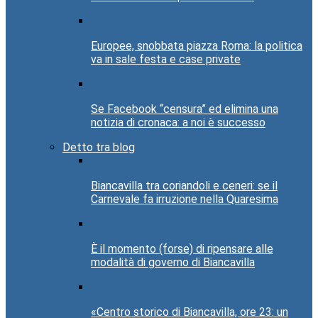
Europee, snobbata piazza Roma: la politica
va in sale festa e case private
Se Facebook “censura” ed elimina una
notizia di cronaca: a noi è successo
Detto tra blog
Biancavilla tra coriandoli e ceneri: se il
Carnevale fa irruzione nella Quaresima
È il momento (forse) di ripensare alle
modalità di governo di Biancavilla
«Centro storico di Biancavilla, ore 23: un