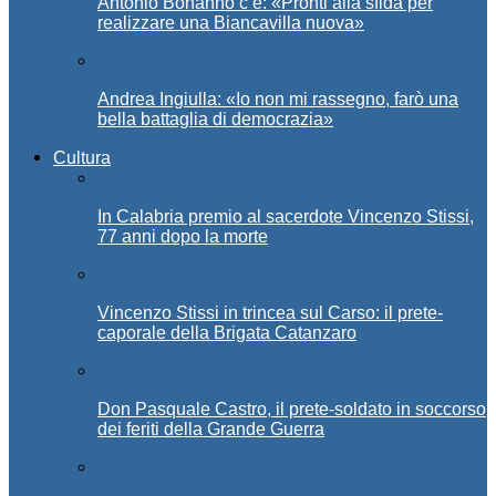
Antonio Bonanno c’è: «Pronti alla sfida per
realizzare una Biancavilla nuova»
Andrea Ingiulla: «Io non mi rassegno, farò una
bella battaglia di democrazia»
Cultura
In Calabria premio al sacerdote Vincenzo Stissi,
77 anni dopo la morte
Vincenzo Stissi in trincea sul Carso: il prete-
caporale della Brigata Catanzaro
Don Pasquale Castro, il prete-soldato in soccorso
dei feriti della Grande Guerra