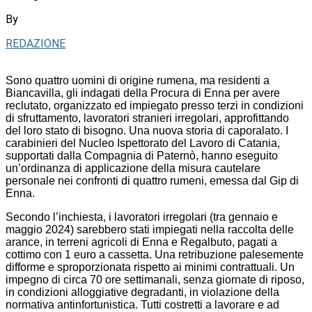
By
REDAZIONE
Sono quattro uomini di origine rumena, ma residenti a
Biancavilla, gli indagati della Procura di Enna per avere
reclutato, organizzato ed impiegato presso terzi in condizioni
di sfruttamento, lavoratori stranieri irregolari, approfittando
del loro stato di bisogno. Una nuova storia di caporalato. I
carabinieri del Nucleo Ispettorato del Lavoro di Catania,
supportati dalla Compagnia di Paternò, hanno eseguito
un’ordinanza di applicazione della misura cautelare
personale nei confronti di quattro rumeni, emessa dal Gip di
Enna.
Secondo l’inchiesta, i lavoratori irregolari (tra gennaio e
maggio 2024) sarebbero stati impiegati nella raccolta delle
arance, in terreni agricoli di Enna e Regalbuto, pagati a
cottimo con 1 euro a cassetta. Una retribuzione palesemente
difforme e sproporzionata rispetto ai minimi contrattuali. Un
impegno di circa 70 ore settimanali, senza giornate di riposo,
in condizioni alloggiative degradanti, in violazione della
normativa antinfortunistica. Tutti costretti a lavorare e ad