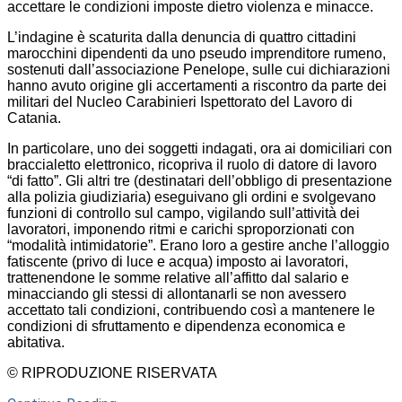
accettare le condizioni imposte dietro violenza e minacce.
L’indagine è scaturita dalla denuncia di quattro cittadini
marocchini dipendenti da uno pseudo imprenditore rumeno,
sostenuti dall’associazione Penelope, sulle cui dichiarazioni
hanno avuto origine gli accertamenti a riscontro da parte dei
militari del Nucleo Carabinieri Ispettorato del Lavoro di
Catania.
In particolare, uno dei soggetti indagati, ora ai domiciliari con
braccialetto elettronico, ricopriva il ruolo di datore di lavoro
“di fatto”. Gli altri tre (destinatari dell’obbligo di presentazione
alla polizia giudiziaria) eseguivano gli ordini e svolgevano
funzioni di controllo sul campo, vigilando sull’attività dei
lavoratori, imponendo ritmi e carichi sproporzionati con
“modalità intimidatorie”. Erano loro a gestire anche l’alloggio
fatiscente (privo di luce e acqua) imposto ai lavoratori,
trattenendone le somme relative all’affitto dal salario e
minacciando gli stessi di allontanarli se non avessero
accettato tali condizioni, contribuendo così a mantenere le
condizioni di sfruttamento e dipendenza economica e
abitativa.
© RIPRODUZIONE RISERVATA