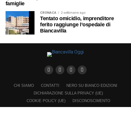
famiglie
CRONACA
2 settimane ago
Tentato omicidio, imprenditore
ferito raggiunge l’ospedale di
Biancavilla
CHI SIAMO
CONTATTI
NERO SU BIANCO EDIZIONI
DICHIARAZIONE SULLA PRIVACY (UE)
COOKIE POLICY (UE)
DISCONOSCIMENTO
Registrazione al Tribunale di Catania n. 25/2016
PROPRIETARIO e EDITORE