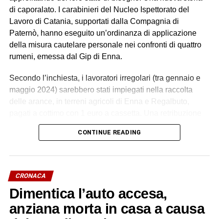
di caporalato. I carabinieri del Nucleo Ispettorato del
Lavoro di Catania, supportati dalla Compagnia di
Paternò, hanno eseguito un’ordinanza di applicazione
della misura cautelare personale nei confronti di quattro
rumeni, emessa dal Gip di Enna.
Secondo l’inchiesta, i lavoratori irregolari (tra gennaio e
maggio 2024) sarebbero stati impiegati nella raccolta
delle arance, in terreni agricoli di Enna e Regalbuto,
pagati a cottimo con 1 euro a cassetta. Una retribuzione
palesemente difforme e sproporzionata rispetto ai minimi
CONTINUE READING
contrattuali. Un impegno di circa 70 ore settimanali, senza
giornate di riposo, in condizioni alloggiative degradanti, in
violazione della normativa antinfortunistica. Tutti costretti
a lavorare e ad accettare le condizioni imposte dietro
CRONACA
violenza e minacce.
Dimentica l’auto accesa,
L’indagine è scaturita dalla denuncia di quattro cittadini
anziana morta in casa a causa
marocchini dipendenti da uno pseudo imprenditore