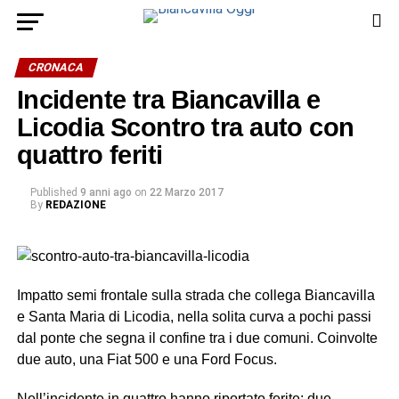
CRONACA
Incidente tra Biancavilla e
Licodia Scontro tra auto con
quattro feriti
Published
9 anni ago
on
22 Marzo 2017
By
REDAZIONE
Impatto semi frontale sulla strada che collega Biancavilla
e Santa Maria di Licodia, nella solita curva a pochi passi
dal ponte che segna il confine tra i due comuni. Coinvolte
due auto, una Fiat 500 e una Ford Focus.
Nell’incidente in quattro hanno riportato ferite: due