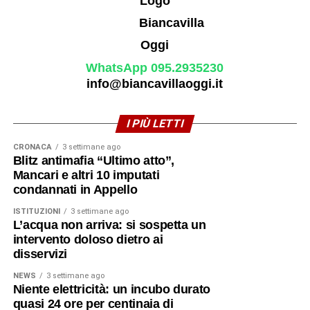
WhatsApp 095.2935230
info@biancavillaoggi.it
I PIÙ LETTI
CRONACA
3 settimane ago
Blitz antimafia “Ultimo atto”,
Mancari e altri 10 imputati
condannati in Appello
ISTITUZIONI
3 settimane ago
L’acqua non arriva: si sospetta un
intervento doloso dietro ai
disservizi
NEWS
3 settimane ago
Niente elettricità: un incubo durato
quasi 24 ore per centinaia di