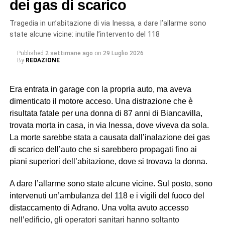
dei gas di scarico
rumeno, sostenuti dall’associazione Penelope, sulle cui
dichiarazioni hanno avuto origine gli accertamenti a
Tragedia in un’abitazione di via Inessa, a dare l’allarme sono
riscontro da parte dei militari del Nucleo Carabinieri
state alcune vicine: inutile l’intervento del 118
Ispettorato del Lavoro di Catania.
Published
2 settimane ago
on
29 Luglio 2026
By
REDAZIONE
In particolare, uno dei soggetti indagati, ora ai domiciliari
con braccialetto elettronico, ricopriva il ruolo di datore di
Era entrata in garage con la propria auto, ma aveva
lavoro “di fatto”. Gli altri tre (destinatari dell’obbligo di
dimenticato il motore acceso. Una distrazione che è
presentazione alla polizia giudiziaria) eseguivano gli
risultata fatale per una donna di 87 anni di Biancavilla,
ordini e svolgevano funzioni di controllo sul campo,
trovata morta in casa, in via Inessa, dove viveva da sola.
vigilando sull’attività dei lavoratori, imponendo ritmi e
La morte sarebbe stata a causata dall’inalazione dei gas
carichi sproporzionati con “modalità intimidatorie”. Erano
di scarico dell’auto che si sarebbero propagati fino ai
loro a gestire anche l’alloggio fatiscente (privo di luce e
piani superiori dell’abitazione, dove si trovava la donna.
acqua) imposto ai lavoratori, trattenendone le somme
relative all’affitto dal salario e minacciando gli stessi di
A dare l’allarme sono state alcune vicine. Sul posto, sono
allontanarli se non avessero accettato tali condizioni,
intervenuti un’ambulanza del 118 e i vigili del fuoco del
contribuendo così a mantenere le condizioni di
distaccamento di Adrano. Una volta avuto accesso
sfruttamento e dipendenza economica e abitativa.
nell’edificio, gli operatori sanitari hanno soltanto