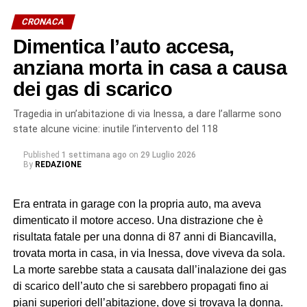
a lavorare e ad accettare le condizioni imposte dietro
CRONACA
violenza e minacce.
Dimentica l’auto accesa,
L’indagine è scaturita dalla denuncia di quattro cittadini
anziana morta in casa a causa
marocchini dipendenti da uno pseudo imprenditore
dei gas di scarico
rumeno, sostenuti dall’associazione Penelope, sulle cui
dichiarazioni hanno avuto origine gli accertamenti a
Tragedia in un’abitazione di via Inessa, a dare l’allarme sono
riscontro da parte dei militari del Nucleo Carabinieri
state alcune vicine: inutile l’intervento del 118
Ispettorato del Lavoro di Catania.
Published
1 settimana ago
on
29 Luglio 2026
By
REDAZIONE
In particolare, uno dei soggetti indagati, ora ai domiciliari
con braccialetto elettronico, ricopriva il ruolo di datore di
Era entrata in garage con la propria auto, ma aveva
lavoro “di fatto”. Gli altri tre (destinatari dell’obbligo di
dimenticato il motore acceso. Una distrazione che è
presentazione alla polizia giudiziaria) eseguivano gli
risultata fatale per una donna di 87 anni di Biancavilla,
ordini e svolgevano funzioni di controllo sul campo,
trovata morta in casa, in via Inessa, dove viveva da sola.
vigilando sull’attività dei lavoratori, imponendo ritmi e
La morte sarebbe stata a causata dall’inalazione dei gas
carichi sproporzionati con “modalità intimidatorie”. Erano
di scarico dell’auto che si sarebbero propagati fino ai
loro a gestire anche l’alloggio fatiscente (privo di luce e
piani superiori dell’abitazione, dove si trovava la donna.
acqua) imposto ai lavoratori, trattenendone le somme