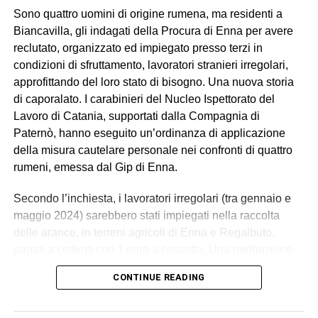
Sono quattro uomini di origine rumena, ma residenti a
Biancavilla, gli indagati della Procura di Enna per avere
reclutato, organizzato ed impiegato presso terzi in
condizioni di sfruttamento, lavoratori stranieri irregolari,
approfittando del loro stato di bisogno. Una nuova storia
di caporalato. I carabinieri del Nucleo Ispettorato del
Lavoro di Catania, supportati dalla Compagnia di
Paternò, hanno eseguito un’ordinanza di applicazione
della misura cautelare personale nei confronti di quattro
rumeni, emessa dal Gip di Enna.
Secondo l’inchiesta, i lavoratori irregolari (tra gennaio e
maggio 2024) sarebbero stati impiegati nella raccolta
delle arance, in terreni agricoli di Enna e Regalbuto,
pagati a cottimo con 1 euro a cassetta. Una retribuzione
palesemente difforme e sproporzionata rispetto ai minimi
CONTINUE READING
contrattuali. Un impegno di circa 70 ore settimanali, senza
giornate di riposo, in condizioni alloggiative degradanti, in
violazione della normativa antinfortunistica. Tutti costretti