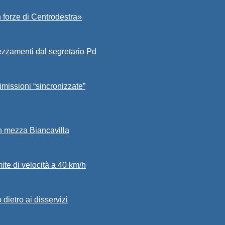
 forze di Centrodestra»
ezzamenti dal segretario Pd
imissioni “sincronizzate”
in mezza Biancavilla
mite di velocità a 40 km/h
dietro ai disservizi