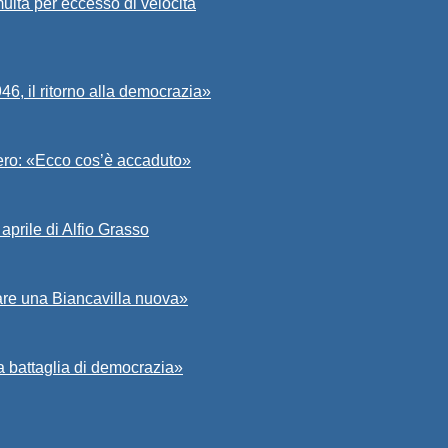
ulta per eccesso di velocità
6, il ritorno alla democrazia»
Asero: «Ecco cos’è accaduto»
aprile di Alfio Grasso
zare una Biancavilla nuova»
a battaglia di democrazia»