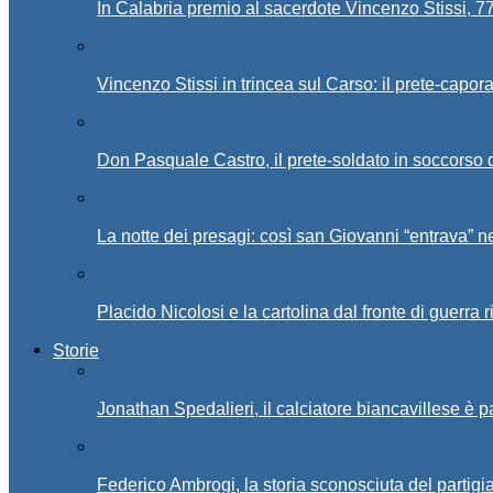
In Calabria premio al sacerdote Vincenzo Stissi, 7
Vincenzo Stissi in trincea sul Carso: il prete-capor
Don Pasquale Castro, il prete-soldato in soccorso d
La notte dei presagi: così san Giovanni “entrava” ne
Placido Nicolosi e la cartolina dal fronte di guerra 
Storie
Jonathan Spedalieri, il calciatore biancavillese è 
Federico Ambrogi, la storia sconosciuta del partigi