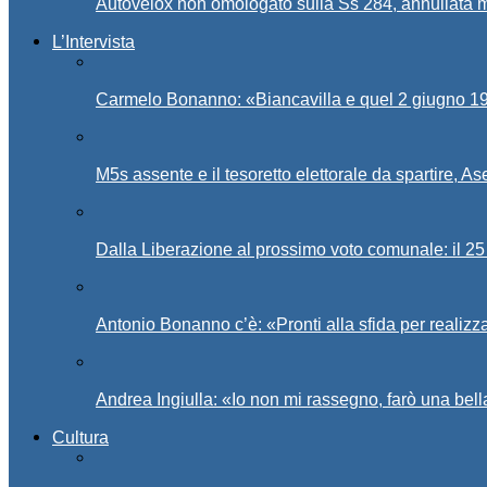
Autovelox non omologato sulla Ss 284, annullata m
L’Intervista
Carmelo Bonanno: «Biancavilla e quel 2 giugno 194
M5s assente e il tesoretto elettorale da spartire, 
Dalla Liberazione al prossimo voto comunale: il 25 
Antonio Bonanno c’è: «Pronti alla sfida per realiz
Andrea Ingiulla: «Io non mi rassegno, farò una bell
Cultura