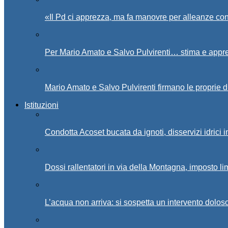
«Il Pd ci apprezza, ma fa manovre per alleanze con
Per Mario Amato e Salvo Pulvirenti… stima e appr
Mario Amato e Salvo Pulvirenti firmano le proprie d
Istituzioni
Condotta Acoset bucata da ignoti, disservizi idrici 
Dossi rallentatori in via della Montagna, imposto li
L’acqua non arriva: si sospetta un intervento doloso 