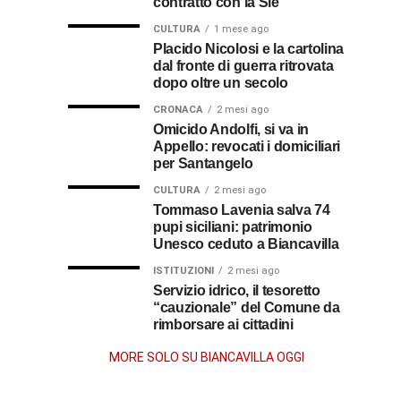
contratto con la Sie
omaggio
cosa
in
al
CULTURA
1 mese ago
al
fare
soccorso
Placido Nicolosi e la cartolina
prete
per
dei
dal fronte di guerra ritrovata
sacerdote
biancavillese,
ottenerlo
feriti
dopo oltre un secolo
ricordato
della
Vincenzo
per
CRONACA
2 mesi ago
Grande
Omicido Andolfi, si va in
il
Guerra
Appello: revocati i domiciliari
Stissi,
suo
per Santangelo
impegno
77
di
CULTURA
2 mesi ago
parroco
Tommaso Lavenia salva 74
pupi siciliani: patrimonio
anni
Unesco ceduto a Biancavilla
dopo
ISTITUZIONI
2 mesi ago
Servizio idrico, il tesoretto
“cauzionale” del Comune da
la
rimborsare ai cittadini
morte
MORE SOLO SU BIANCAVILLA OGGI