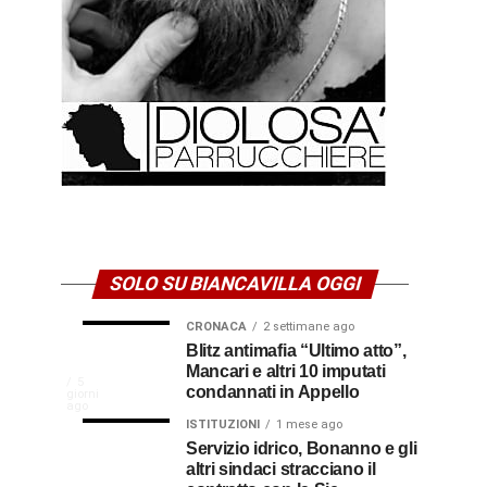
SOLO SU BIANCAVILLA OGGI
CRONACA
2 settimane ago
NEWS
CULTURA
Disservizi
Don
Blitz antimafia “Ultimo atto”,
1
2
settimana
settimane
Mancari e altri 10 imputati
CULTURA
In
elettrici,
Pasquale
ago
ago
La
5
condannati in Appello
giorni
indennizzo
Castro,
comunità
ago
Calabria
in
il
ISTITUZIONI
1 mese ago
di
Servizio idrico, Bonanno e gli
bolletta:
prete-
Gallico
altri sindaci stracciano il
premio
ecco
soldato
rende