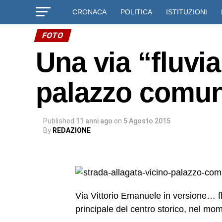
CRONACA
POLITICA
ISTITUZIONI
FOTO
Una via “fluvia
palazzo comuna
Published
11 anni ago
on
5 Agosto 2015
By
REDAZIONE
Via Vittorio Emanuele in versione… flu
principale del centro storico, nel m