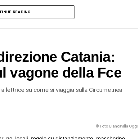
ue vulcani –specifica il vulcanologo dell’Ingv di
TINUE READING
ente sempre in attività, e nel loro repertorio ci
timo trabocco lavico dello Stromboli risale alla
direzione Catania:
ul vagone della Fce
a lettrice su come si viaggia sulla Circumetnea
© Foto Biancavilla Oggi
ari nei locali, regole su distanziamento, mascherine