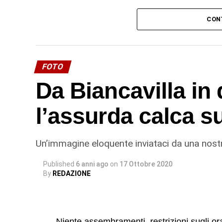
«E no, non sono fenomeni collegati. Sono d
CON
Catania, Boris Behncke – che sono praticam
sono anche frequenti trabocchi di lava (l’ul
primavera del 2020)».
FOTO
© RIPRODUZIONE RISERVATA
Da Biancavilla in 
l’assurda calca s
Un’immagine eloquente inviataci da una nostr
Published
6 anni ago
on
17 Ottobre 2020
By
REDAZIONE
Niente assembramenti, restrizioni sugli or