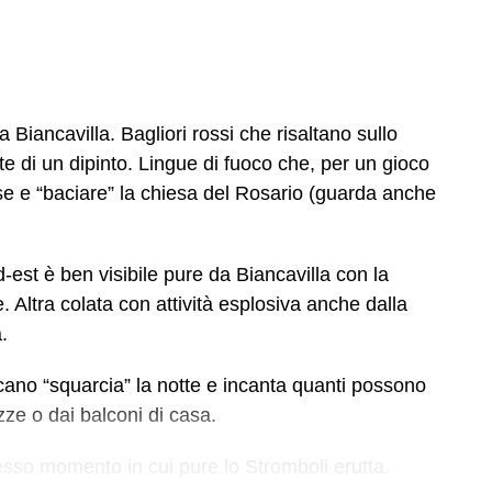
Biancavilla. Bagliori rossi che risaltano sullo
e di un dipinto. Lingue di fuoco che, per un gioco
se e “baciare” la chiesa del Rosario (guarda anche
ud-est è ben visibile pure da Biancavilla con la
. Altra colata con attività esplosiva anche dalla
.
lcano “squarcia” la notte e incanta quanti possono
ze o dai balconi di casa.
so momento in cui pure lo Stromboli erutta.