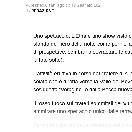
Published
6 anni ago
on
18 Gennaio 2021
By
REDAZIONE
Uno spettacolo. L’Etna è uno show visto da 
sfondo del nero della notte come pennellat
di prospettive, sembrano sovrastare le ca
la foto sotto).
L’attività eruttiva in corso dal cratere di s
colata che è diretta verso la Valle del Bove
cosiddetta “Voragine” e dalla Bocca nuova
Il rosso fuoco sui crateri sommitali del Vu
ammirare uno spettacolo unico dalle terraz
Fenomeni che stanno avvenendo nello stes