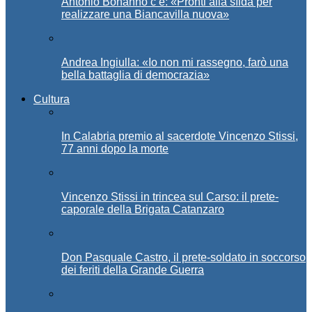
Antonio Bonanno c’è: «Pronti alla sfida per
realizzare una Biancavilla nuova»
Andrea Ingiulla: «Io non mi rassegno, farò una
bella battaglia di democrazia»
Cultura
In Calabria premio al sacerdote Vincenzo Stissi,
77 anni dopo la morte
Vincenzo Stissi in trincea sul Carso: il prete-
caporale della Brigata Catanzaro
Don Pasquale Castro, il prete-soldato in soccorso
dei feriti della Grande Guerra