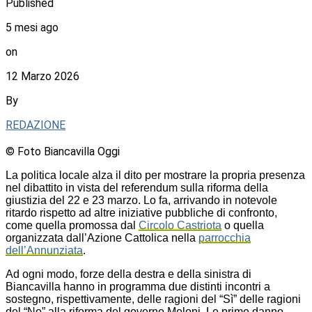
Published
5 mesi ago
on
12 Marzo 2026
By
REDAZIONE
© Foto Biancavilla Oggi
La politica locale alza il dito per mostrare la propria presenza
nel dibattito in vista del referendum sulla riforma della
giustizia del 22 e 23 marzo. Lo fa, arrivando in notevole
ritardo rispetto ad altre iniziative pubbliche di confronto,
come quella promossa dal
Circolo Castriota
o quella
organizzata dall’Azione Cattolica nella
parrocchia
dell’Annunziata
.
Ad ogni modo, forze della destra e della sinistra di
Biancavilla hanno in programma due distinti incontri a
sostegno, rispettivamente, delle ragioni del “Sì” delle ragioni
del “No” alla riforma del governo Meloni. Le prime danno