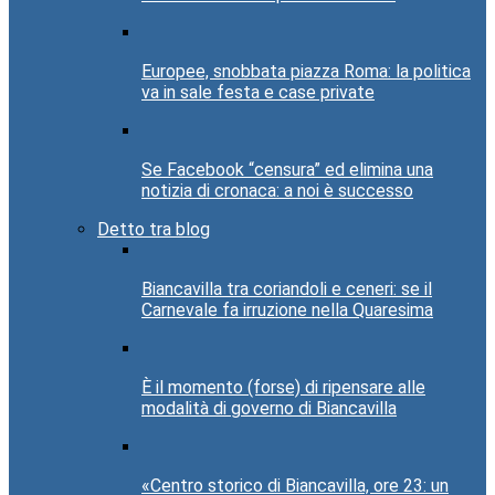
Europee, snobbata piazza Roma: la politica
va in sale festa e case private
Se Facebook “censura” ed elimina una
notizia di cronaca: a noi è successo
Detto tra blog
Biancavilla tra coriandoli e ceneri: se il
Carnevale fa irruzione nella Quaresima
È il momento (forse) di ripensare alle
modalità di governo di Biancavilla
«Centro storico di Biancavilla, ore 23: un