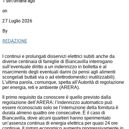
1 settimana ago
on
27 Luglio 2026
By
REDAZIONE
I continui e prolungati disservizi elettrici subiti anche da
diverse centinaia di famiglie di Biancavilla interrogano
sull’eventuale diritto a un indennizzo in bolletta e al
risarcimento degli eventuali danni (si pensi agli alimenti
scongelati buttati via o ad elettrodomestici inutilizzabili).
L’ultima parola, comunque, spetta all’Autorità di regolazione
per energia, reti e ambiente (ARERA).
Il primo requisito da conoscere è quello previsto dalla
regolazione dell’ARERA: l’indennizzo automatico può
essere riconosciuto solo se l’interruzione della fornitura è
durata almeno quattro ore consecutive. È il caso di
Biancavilla, dove alcuni quartieri hanno sperimentato
un’assenza continua di energia elettrica per quasi 24 ore
continue. Il ristoro economico aumenta progressivamente in