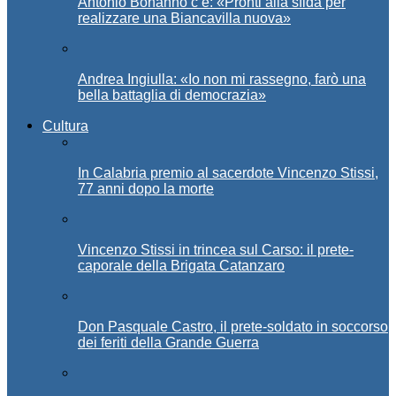
Antonio Bonanno c’è: «Pronti alla sfida per
realizzare una Biancavilla nuova»
Andrea Ingiulla: «Io non mi rassegno, farò una
bella battaglia di democrazia»
Cultura
In Calabria premio al sacerdote Vincenzo Stissi,
77 anni dopo la morte
Vincenzo Stissi in trincea sul Carso: il prete-
caporale della Brigata Catanzaro
Don Pasquale Castro, il prete-soldato in soccorso
dei feriti della Grande Guerra