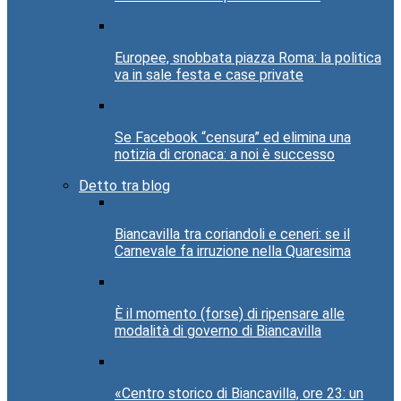
Europee, snobbata piazza Roma: la politica
va in sale festa e case private
Se Facebook “censura” ed elimina una
notizia di cronaca: a noi è successo
Detto tra blog
Biancavilla tra coriandoli e ceneri: se il
Carnevale fa irruzione nella Quaresima
È il momento (forse) di ripensare alle
modalità di governo di Biancavilla
«Centro storico di Biancavilla, ore 23: un