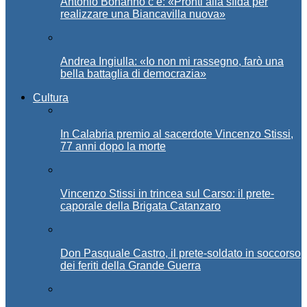
Antonio Bonanno c’è: «Pronti alla sfida per
realizzare una Biancavilla nuova»
Andrea Ingiulla: «Io non mi rassegno, farò una
bella battaglia di democrazia»
Cultura
In Calabria premio al sacerdote Vincenzo Stissi,
77 anni dopo la morte
Vincenzo Stissi in trincea sul Carso: il prete-
caporale della Brigata Catanzaro
Don Pasquale Castro, il prete-soldato in soccorso
dei feriti della Grande Guerra