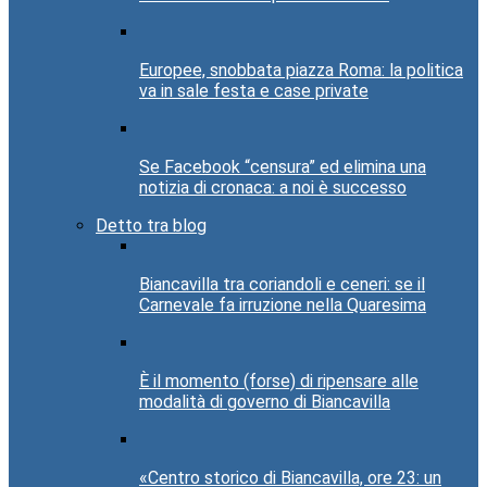
Europee, snobbata piazza Roma: la politica
va in sale festa e case private
Se Facebook “censura” ed elimina una
notizia di cronaca: a noi è successo
Detto tra blog
Biancavilla tra coriandoli e ceneri: se il
Carnevale fa irruzione nella Quaresima
È il momento (forse) di ripensare alle
modalità di governo di Biancavilla
«Centro storico di Biancavilla, ore 23: un