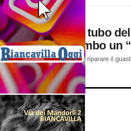
NEWS
4 anni ago
“Scoppia” tubo dell
viale Colombo un “
Operai al lavoro per riparare il guast
maleodorante