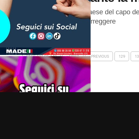
Seconda visita in paese del capo d
notare aspetti da correggere
PAGE 133 OF 140
« FIRST
‹ PREVIOUS
129
13
NEXT ›
LAST »