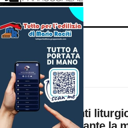
CHIESA
4 anni ago
Gli “appunti liturgi
Renna durante la m