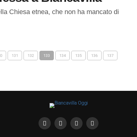
ella Chiesa etnea, che non ha mancato di
0
131
132
133
134
135
136
137