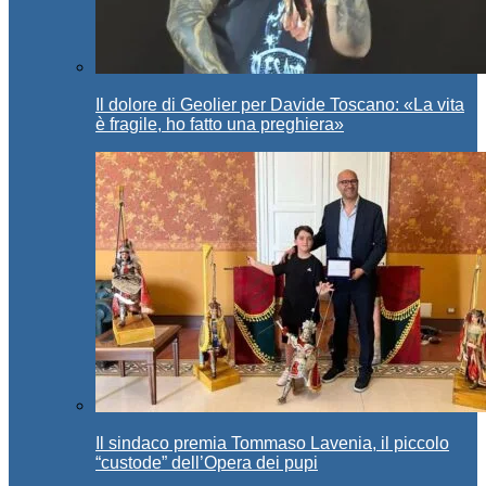
Il dolore di Geolier per Davide Toscano: «La vita
è fragile, ho fatto una preghiera»
Il sindaco premia Tommaso Lavenia, il piccolo
“custode” dell’Opera dei pupi