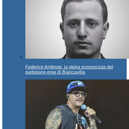
Federico Ambrogi, la storia sconosciuta del
partigiano eroe di Biancavilla