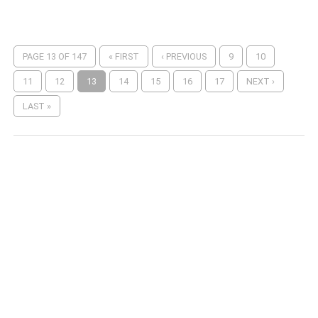
PAGE 13 OF 147
« FIRST
‹ PREVIOUS
9
10
11
12
13
14
15
16
17
NEXT ›
LAST »