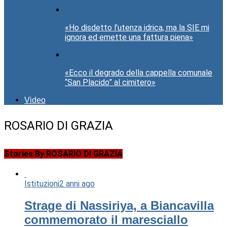
«Ho disdetto l’utenza idrica, ma la SIE mi
ignora ed emette una fattura piena»
«Ecco il degrado della cappella comunale
“San Placido” al cimitero»
Video
ROSARIO DI GRAZIA
Stories By ROSARIO DI GRAZIA
Istituzioni
2 anni ago
Strage di Nassiriya, a Biancavilla
commemorato il maresciallo