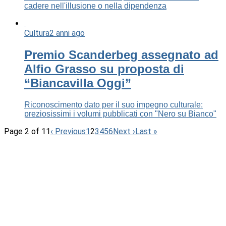
cadere nell'illusione o nella dipendenza
Cultura
2 anni ago
Premio Scanderbeg assegnato ad
Alfio Grasso su proposta di
“Biancavilla Oggi”
Riconoscimento dato per il suo impegno culturale:
preziosissimi i volumi pubblicati con "Nero su Bianco"
Page 2 of 11
‹ Previous
1
2
3
4
5
6
Next ›
Last »