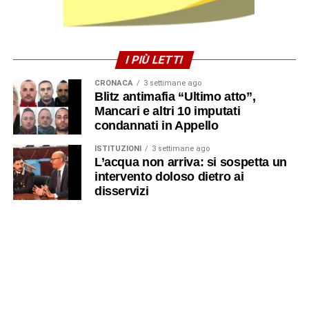
I PIÙ LETTI
CRONACA
3 settimane ago
Blitz antimafia “Ultimo atto”,
Mancari e altri 10 imputati
condannati in Appello
ISTITUZIONI
3 settimane ago
L’acqua non arriva: si sospetta un
intervento doloso dietro ai
disservizi
NEWS
3 settimane ago
Niente elettricità: un incubo durato
quasi 24 ore per centinaia di
famiglie
CRONACA
2 settimane ago
Tentato omicidio, imprenditore
ferito raggiunge l’ospedale di