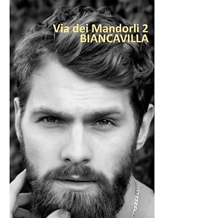
sogni. Perché chi legge, anche solo poche pagine al
giorno, impara a volare senza mai alzarsi da terra. La
lettura è il primo passo verso la libertà. Fate quel passo.
Vi aspettiamo in biblioteca».
Ringraziamento sono stati espressi dal sindaco nei
confronti dell’addetta alla biblioteca Tina Furnari, dei
ragazzi del Servizio Civile, del prof. Vincenzo Randazzo,
di Vittorio Fiorenza (direttore di “Nero su Bianco Edizioni”
e di Maria Andaloro (titolare della libreria “L’Isola che c’è”
di Adrano), coinvolti nell’iniziativa, dando la loro
testimonianza per la promozione della lettura e della
fruizione della biblioteca.
© RIPRODUZIONE RISERVATA