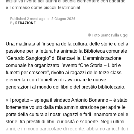
Iniziativa rivolta agli alunni di scuola elementare con Edoardo
un’importante occasione di educazione alla memoria e
e Tommaso come piccoli testimonial
alla cittadinanza attiva», sottolineano le insegnanti.
Published
2 mesi ago
on
8 Giugno 2026
«Attraverso il racconto diretto di una storia familiare, i
By
REDAZIONE
bambini hanno potuto avvicinarsi a un periodo storico
complesso in modo autentico ed emotivamente
© Foto Biancavilla Oggi
coinvolgente».
Una mattinata all’insegna della cultura, delle storie e della
passione per la lettura ha animato la Biblioteca comunale
La didattica delle emozioni
“Gerardo Sangiorgio” di Biancavilla. L’amministrazione
comunale ha organizzato l’evento “Che Storia – Libri e
Gli alunni hanno partecipato con grande vivacità,
fumetti per crescere”, rivolto ai ragazzi delle terze classi
ponendo domande significative e dimostrando una
elementari con l’obiettivo di avvicinare le nuove
sensibilità sorprendente verso i valori di libertà, coraggio
generazioni al mondo dei libri e del prestito bibliotecario.
e dignità umana. L’ascolto è stato attento e partecipe,
trasformando la lezione di Storia in un’esperienza viva e
«Il progetto – spiega il sindaco Antonio Bonanno – è stato
condivisa.
fortemente voluto dalla mia amministrazione per aprire le
porte della cultura ai nostri ragazzi e farli innamorare delle
I bambini hanno trasformato le emozioni in concrete
storie, tra prestiti di libri, curiosità e scoperte. Negli ultimi
attività didattiche: ciascuno ha realizzato una biografia di
anni, e in modo particolare di recente, abbiamo arricchito i
Gerardo Sangiorgio accompagnata da un disegno