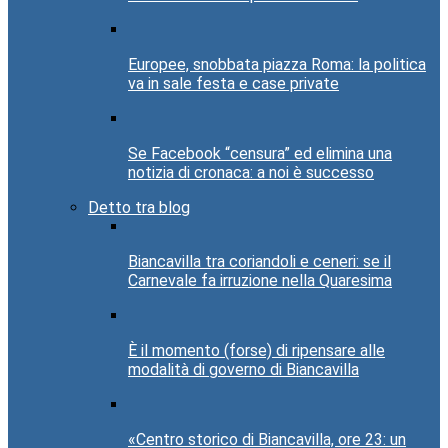
Europee, snobbata piazza Roma: la politica
va in sale festa e case private
Se Facebook “censura” ed elimina una
notizia di cronaca: a noi è successo
Detto tra blog
Biancavilla tra coriandoli e ceneri: se il
Carnevale fa irruzione nella Quaresima
È il momento (forse) di ripensare alle
modalità di governo di Biancavilla
«Centro storico di Biancavilla, ore 23: un