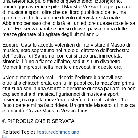
una telefonata più o meno di questo tono: “Buongiorno,
pomeriggio avremo ospite il Maestro Vessicchio per parlare
di musica e sport, oltre che del libro pubblicato da lei, ma il
giornalista che lo avrebbe dovuto intervistare sta male.
Abbiamo pensato che lo farà lei, un editore queste cose le sa
fare”. Ero senza parole e penso di aver passato una delle
mezze giornate più agitate degli ultimi anni».
Eppure, Catalfo accettò volentieri di intervistare il Mastro di
musica, noto soprattutto nel ruolo di direttore dell’orchestra
del Festival di Sanremo, con cui si creò una immediata
sintonia. L’uno a fianco all’altro, seduti su un divanetto.
Momenti impressi nella mente e rievocati in queste ore.
«Non dimenticherò mai – ricorda l’editore biancavillese –
oltre alla chiacchierata con lui in pubblico, la mezz’ora prima
chiusi da soli in una stanza a decidere di cosa parlare. Io non
capisco nulla di musica, figuriamoci di musica e sport
insieme, ma quella mezz’ora resterà indimenticabile. L’ho
fatto ridere e mi ha fatto ridere. Un grande Maestro, di musica
e umanità. Grazie Maestro Vessicchio».
© RIPRODUZIONE RISERVATA
Related Topics:
featured
primopiano