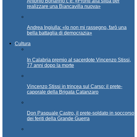
Antonio Bonanno c’è: «Pronti alla sfida per
realizzare una Biancavilla nuova»
Andrea Ingiulla: «Io non mi rassegno, farò una
bella battaglia di democrazia»
Cultura
In Calabria premio al sacerdote Vincenzo Stissi,
77 anni dopo la morte
Vincenzo Stissi in trincea sul Carso: il prete-
caporale della Brigata Catanzaro
Don Pasquale Castro, il prete-soldato in soccorso
dei feriti della Grande Guerra