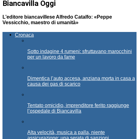
Biancavilla Oggi
L’editore biancavillese Alfredo Catalfo: «Peppe
Vessicchio, maestro di umanità»
Cronaca
Sotto indagine 4 rumeni: sfruttavano marocchini
per un lavoro da fame
Dimentica l’auto accesa, anziana morta in casa a
causa dei gas di scarico
Tentato omicidio, imprenditore ferito raggiunge
l’ospedale di Biancavilla
Alta velocità, musica a palla, niente
assicurazione: una serata di sanzioni