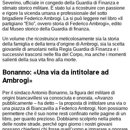
Severino, ufficiale in congedo della Guardia di Finanza e
stimato storico militare. È stato lui a ricostruire con passione
e rigore la vicenda umana e professionale del sotto
brigadiere Federico Ambrogi. La si può leggere nel libro «Il
partigiano “Elio”, ovvero storia di Federico Ambrogi», edito
dal Museo storico della Guardia di finanza.
Un volume che ricostruisce meticolosamente sia la storia
della famiglia e della terra d’origine di Ambrogi, sia la scelta
giovanile di arruolarsi nella Regia Guardia di Finanza e i
successivi trascorsi nelle fila del Corpo, ma anche i momenti
salienti della sua vita fino alla morte.
Bonanno: «Una via da intitolare ad
Ambrogi»
Per il sindaco Antonio Bonanno, la figura del militare di
origini biancavillesi va conosciuta e onorata. «Avanzo
pubblicamente – ha detto – la proposta di intitolare una via o
una piazza di Biancavilla a Federico Ambrogi. Non possiamo
permettere che il suo nome resti confinato nelle pagine di un
libro, per quanto prezioso. Dobbiamo scolpirlo nella pietra
delle nostre strade, perché ogni giorno i nostri giovani
possano chiedersi chi fosse quell’uomo e imparare a onorare