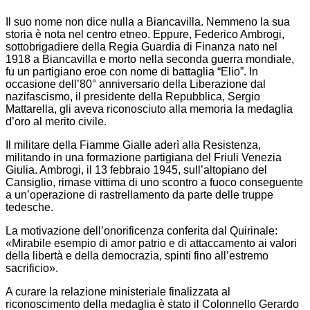
Il suo nome non dice nulla a Biancavilla. Nemmeno la sua
storia è nota nel centro etneo. Eppure, Federico Ambrogi,
sottobrigadiere della Regia Guardia di Finanza nato nel
1918 a Biancavilla e morto nella seconda guerra mondiale,
fu un partigiano eroe con nome di battaglia “Elio”. In
occasione dell’80° anniversario della Liberazione dal
nazifascismo, il presidente della Repubblica, Sergio
Mattarella, gli aveva riconosciuto alla memoria la medaglia
d’oro al merito civile.
Il militare della Fiamme Gialle aderì alla Resistenza,
militando in una formazione partigiana del Friuli Venezia
Giulia. Ambrogi, il 13 febbraio 1945, sull’altopiano del
Cansiglio, rimase vittima di uno scontro a fuoco conseguente
a un’operazione di rastrellamento da parte delle truppe
tedesche.
La motivazione dell’onorificenza conferita dal Quirinale:
«Mirabile esempio di amor patrio e di attaccamento ai valori
della libertà e della democrazia, spinti fino all’estremo
sacrificio».
A curare la relazione ministeriale finalizzata al
riconoscimento della medaglia è stato il Colonnello Gerardo