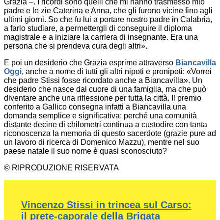
Grazia –. I ricordi sono quelli che mi hanno trasmesso mio
padre e le zie Caterina e Anna, che gli furono vicine fino agli
ultimi giorni. So che fu lui a portare nostro padre in Calabria,
a farlo studiare, a permettergli di conseguire il diploma
magistrale e a iniziare la carriera di insegnante. Era una
persona che si prendeva cura degli altri».
E poi un desiderio che Grazia esprime attraverso
Biancavilla
Oggi
, anche a nome di tutti gli altri nipoti e pronipoti: «Vorrei
che padre Stissi fosse ricordato anche a Biancavilla». Un
desiderio che nasce dal cuore di una famiglia, ma che può
diventare anche una riflessione per tutta la città. Il premio
conferito a Gallico consegna infatti a Biancavilla una
domanda semplice e significativa: perché una comunità
distante decine di chilometri continua a custodire con tanta
riconoscenza la memoria di questo sacerdote (grazie pure ad
un lavoro di ricerca di Domenico Mazzu), mentre nel suo
paese natale il suo nome è quasi sconosciuto?
© RIPRODUZIONE RISERVATA
Vincenzo Stissi in trincea sul Carso:
il prete-caporale della Brigata