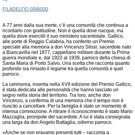
FILADELFIO GRASSO
A 77 anni dalla sua morte, c’è una comunità che continua a
ricordarlo con gratitudine. Non è quella dove nacque, ma
quella dove esercitò il suo ministero sacerdotale. Gallico,
alle porte di Reggio Calabria, ha conferito un Premio
speciale alla memoria a don Vincenzo Stissi, sacerdote nato
a Biancavilla nel 1877, cappellano militare durante la Prima
guerra mondiale e, dal 1922 al 1939, parroco della chiesa di
Santa Maria di Porto Salvo. Una scelta che racconta quanto
profondo sia rimasto il legame tra quella comunità e quel
parroco.
La cerimonia, inserita nella XVII edizione del Premio Gallico,
è stata dedicata alle personalità che hanno lasciato un
segno nella storia del territorio. Tra loro, anche don
Vincenzo, a conferma di una memoria che il tempo non è
riuscito a cancellare. Per la famiglia è stato un momento di
intensa commozione. A ritirare il riconoscimento è stato Mario
Mazzaglia, pronipote del sacerdote. A lui è stata consegnata
una targa da don Angelo Battaglia, odierno parroco.
«Anche se non eravamo presenti tutti – racconta a