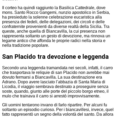
Il corteo ha quindi raggiunto la Basilica Cattedrale, dove
mons. Santo Rocco Gangemi, nunzio apostolico in Serbia,
ha presieduto la solenne celebrazione eucaristica alla
presenza dei fedeli, delle delegazioni, dei circoli e delle
confraternite provenienti da diverse realtà della Sicilia. Tra
queste, anche quella di Biancavilla, la cui presenza non
rappresenta soltanto un gesto di devozione, ma rinnova un
legame antico che affonda le proprie radici nella storia e
nella tradizione popolare.
San Placido tra devozione e leggenda
Secondo una leggenda tramandata nei secoli, infatti, il carro
che trasportava le reliquie di san Placido non avrebbe mai
dovuto fermarsi a Biancavilla. La sua destinazione era
Adrano. Dopo avere lasciato l’abbazia di Santa Maria di
Licodia, il viaggio sembrava destinato a proseguire senza
soste, quando, giunto alle porte del piccolo borgo etneo, il
mulo che trainava il carro si arrestò improvvisamente.
Gli uomini tentarono invano di farlo ripartire. Per alcuni fu
soltanto un episodio curioso. Per i biancavillesi, invece, quel
fatto rappresentò un segno della volontà del santo. Da allora