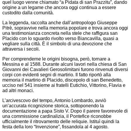
quel luogo venne chiamato “a Pidata di san Prazzitu”, dando
origine a un legame che ancora oggi continua a essere
custodito dalla comunità.
La leggenda, raccolta anche dall’antropologo Giuseppe
Pitrè, sopravvive nella memoria popolare e trova ancora oggi
una testimonianza concreta nella stele che raffigura san
Placido con lo sguardo rivolto verso Biancavilla, quasi a
vegliare sulla città. È il simbolo di una devozione che
attraversa i secoli.
Per comprenderne le origini bisogna, però, tornare a
Messina e al 1588. Durante alcuni lavori nella chiesa di San
Giovanni dei Cavalieri Gerosolimitani furono rinvenuti diversi
corpi con evidenti segni di martirio. Il fatto riportò alla
memoria il martirio di Placido, discepolo di san Benedetto,
ucciso nel 541 insieme ai fratelli Eutichio, Vittorino, Flavia e
ad altri monaci.
L’arcivescovo del tempo, Antonio Lombardo, avviò
un’accurata ricognizione storica, sottoponendo la
documentazione a papa Sisto V. Dopo il parere favorevole di
una commissione cardinalizia, il Pontefice riconobbe
ufficialmente il ritrovamento delle reliquie. Istituì quindi la
festa della loro “Invenzione”, fissandola al 4 agosto.