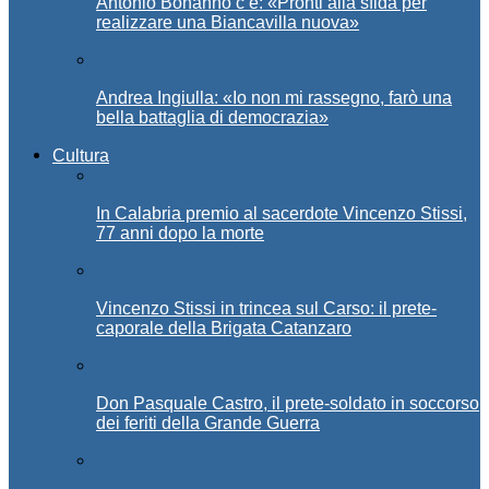
Antonio Bonanno c’è: «Pronti alla sfida per
realizzare una Biancavilla nuova»
Andrea Ingiulla: «Io non mi rassegno, farò una
bella battaglia di democrazia»
Cultura
In Calabria premio al sacerdote Vincenzo Stissi,
77 anni dopo la morte
Vincenzo Stissi in trincea sul Carso: il prete-
caporale della Brigata Catanzaro
Don Pasquale Castro, il prete-soldato in soccorso
dei feriti della Grande Guerra