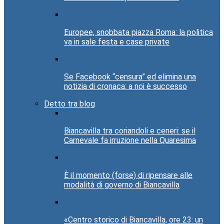
Europee, snobbata piazza Roma: la politica
va in sale festa e case private
Se Facebook “censura” ed elimina una
notizia di cronaca: a noi è successo
Detto tra blog
Biancavilla tra coriandoli e ceneri: se il
Carnevale fa irruzione nella Quaresima
È il momento (forse) di ripensare alle
modalità di governo di Biancavilla
«Centro storico di Biancavilla, ore 23: un