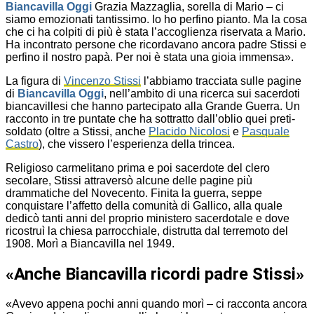
Biancavilla Oggi
Grazia Mazzaglia, sorella di Mario – ci
siamo emozionati tantissimo. Io ho perfino pianto. Ma la cosa
che ci ha colpiti di più è stata l’accoglienza riservata a Mario.
Ha incontrato persone che ricordavano ancora padre Stissi e
perfino il nostro papà. Per noi è stata una gioia immensa».
La figura di
Vincenzo Stissi
l’abbiamo tracciata sulle pagine
di
Biancavilla Oggi
, nell’ambito di una ricerca sui sacerdoti
biancavillesi che hanno partecipato alla Grande Guerra. Un
racconto in tre puntate che ha sottratto dall’oblio quei preti-
soldato (oltre a Stissi, anche
Placido Nicolosi
e
Pasquale
Castro
), che vissero l’esperienza della trincea.
Religioso carmelitano prima e poi sacerdote del clero
secolare, Stissi attraversò alcune delle pagine più
drammatiche del Novecento. Finita la guerra, seppe
conquistare l’affetto della comunità di Gallico, alla quale
dedicò tanti anni del proprio ministero sacerdotale e dove
ricostruì la chiesa parrocchiale, distrutta dal terremoto del
1908. Morì a Biancavilla nel 1949.
«Anche Biancavilla ricordi padre Stissi»
«Avevo appena pochi anni quando morì – ci racconta ancora