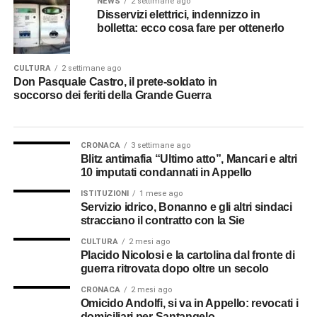
NEWS
2 settimane ago
Disservizi elettrici, indennizzo in
bolletta: ecco cosa fare per ottenerlo
CULTURA
2 settimane ago
Don Pasquale Castro, il prete-soldato in
soccorso dei feriti della Grande Guerra
CRONACA
3 settimane ago
Blitz antimafia “Ultimo atto”, Mancari e altri
10 imputati condannati in Appello
ISTITUZIONI
1 mese ago
Servizio idrico, Bonanno e gli altri sindaci
stracciano il contratto con la Sie
CULTURA
2 mesi ago
Placido Nicolosi e la cartolina dal fronte di
guerra ritrovata dopo oltre un secolo
CRONACA
2 mesi ago
Omicido Andolfi, si va in Appello: revocati i
domiciliari per Santangelo