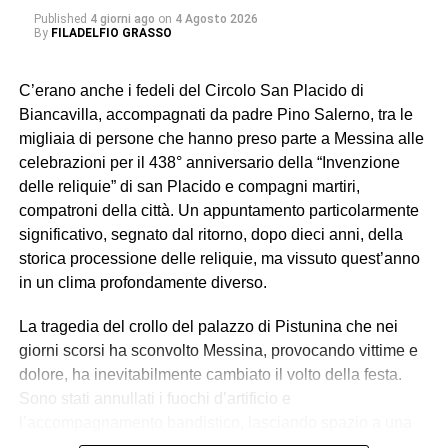
Published
4 giorni ago
on
4 Agosto 2026
By
FILADELFIO GRASSO
C’erano anche i fedeli del Circolo San Placido di
Biancavilla, accompagnati da padre Pino Salerno, tra le
migliaia di persone che hanno preso parte a Messina alle
celebrazioni per il 438° anniversario della “Invenzione
delle reliquie” di san Placido e compagni martiri,
compatroni della città. Un appuntamento particolarmente
significativo, segnato dal ritorno, dopo dieci anni, della
storica processione delle reliquie, ma vissuto quest’anno
in un clima profondamente diverso.
La tragedia del crollo del palazzo di Pistunina che nei
giorni scorsi ha sconvolto Messina, provocando vittime e
dolore, ha inevitabilmente cambiato il volto della festa.
Sono stati annullati i fuochi d’artificio e
l’accompagnamento bandistico, lasciando spazio a una
celebrazione sobria, raccolta e carica di emozione.