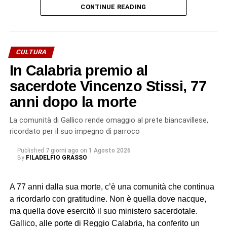
CONTINUE READING
Durante la processione, partita dalla Chiesa
Gerosolimitana di San Giovanni di Malta, si sono levate
intense preghiere per le vittime, per le loro famiglie e per i
soccorritori ancora impegnati nelle operazioni successive
CULTURA
al disastro.
In Calabria premio al
Il corteo ha quindi raggiunto la Basilica Cattedrale, dove
sacerdote Vincenzo Stissi, 77
mons. Santo Rocco Gangemi, nunzio apostolico in
anni dopo la morte
Serbia, ha presieduto la solenne celebrazione eucaristica
alla presenza dei fedeli, delle delegazioni, dei circoli e
La comunità di Gallico rende omaggio al prete biancavillese,
delle confraternite provenienti da diverse realtà della
ricordato per il suo impegno di parroco
Sicilia. Tra queste, anche quella di Biancavilla, la cui
Published
7 giorni ago
on
1 Agosto 2026
presenza non rappresenta soltanto un gesto di devozione,
By
FILADELFIO GRASSO
ma rinnova un legame antico che affonda le proprie radici
nella storia e nella tradizione popolare.
A 77 anni dalla sua morte, c’è una comunità che continua
a ricordarlo con gratitudine. Non è quella dove nacque,
San Placido tra devozione e
ma quella dove esercitò il suo ministero sacerdotale.
leggenda
Gallico, alle porte di Reggio Calabria, ha conferito un